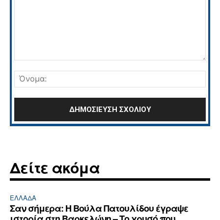
Σχόλιο:
Όνο
Δείτε ακόμα
ΕΛΛΆΔΑ
Σαν σήμερα: Η Βούλα Πατουλίδου έγραψε
ιστορία στη Βαρκελώνη – Το χρυσό που