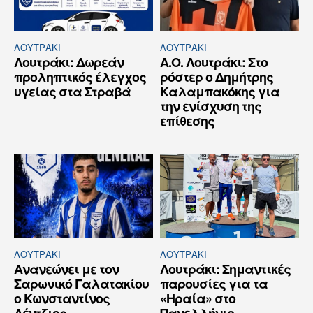
ΛΟΥΤΡΆΚΙ
ΛΟΥΤΡΆΚΙ
Λουτράκι: Δωρεάν
Α.Ο. Λουτράκι: Στο
προληπτικός έλεγχος
ρόστερ ο Δημήτρης
υγείας στα Στραβά
Καλαμπακόκης για
την ενίσχυση της
επίθεσης
ΛΟΥΤΡΆΚΙ
ΛΟΥΤΡΆΚΙ
Ανανεώνει με τον
Λουτράκι: Σημαντικές
Σαρωνικό Γαλατακίου
παρουσίες για τα
ο Κωνσταντίνος
«Ηραία» στο
Λέντζιος
Πανελλήνιο