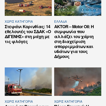
ΧΩΡΊΣ ΚΑΤΗΓΟΡΊΑ
ΕΛΛΆΔΑ
Στεφάνι Κορινθίας: 14
AKTOR – Motor Oil: Η
εθελοντές του ΣΔΑΚ «Ο
συμφωνία που
ΔΙΓΕΝΗΣ» στη μάχη με
αλλάζει τον χάρτη
τις φλόγες
στη διαχείριση
απορριμμάτων και
υδάτων για τους
Δήμους
ΧΩΡΊΣ ΚΑΤΗΓΟΡΊΑ
ΧΩΡΊΣ ΚΑΤΗΓΟΡΊΑ