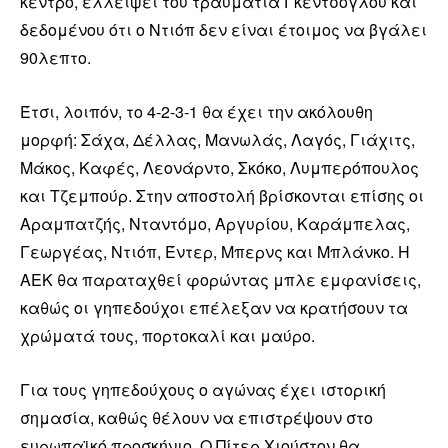
κέντρο, ελλείψει του τραυματία Γκέντσογλου και
δεδομένου ότι ο Ντιόπ δεν είναι έτοιμος να βγάλει
90λεπτο.
Έτσι, λοιπόν, το 4-2-3-1 θα έχει την ακόλουθη
μορφή: Σάχα, Δέλλας, Μανωλάς, Λαγός, Γιάχιτς,
Μάκος, Καφές, Λεονάρντο, Σκόκο, Λυμπερόπουλος
και Τζεμπούρ. Στην αποστολή βρίσκονται επίσης οι
Αραμπατζής, Νταντόμο, Αργυρίου, Καράμπελας,
Γεωργέας, Ντιόπ, Έντερ, Μπερνς και Μπλάνκο. Η
ΑΕΚ θα παραταχθεί φορώντας μπλε εμφανίσεις,
καθώς οι γηπεδούχοι επέλεξαν να κρατήσουν τα
χρώματά τους, πορτοκαλί και μαύρο.
Για τους γηπεδούχους ο αγώνας έχει ιστορική
σημασία, καθώς θέλουν να επιστρέψουν στο
ευρωπαϊκό προσκήνιο. Ο Πίτερ Χιούστον θα