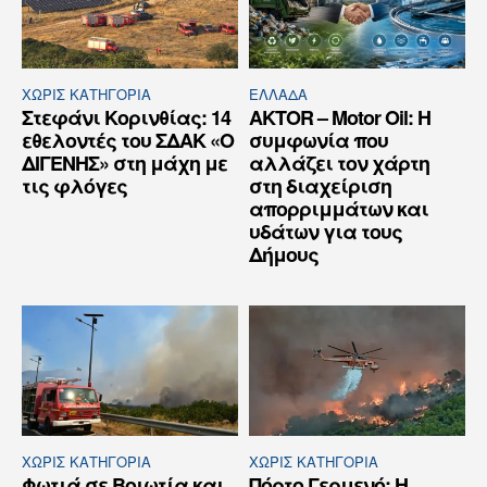
ΧΩΡΊΣ ΚΑΤΗΓΟΡΊΑ
ΕΛΛΆΔΑ
Στεφάνι Κορινθίας: 14
AKTOR – Motor Oil: Η
εθελοντές του ΣΔΑΚ «Ο
συμφωνία που
ΔΙΓΕΝΗΣ» στη μάχη με
αλλάζει τον χάρτη
τις φλόγες
στη διαχείριση
απορριμμάτων και
υδάτων για τους
Δήμους
ΧΩΡΊΣ ΚΑΤΗΓΟΡΊΑ
ΧΩΡΊΣ ΚΑΤΗΓΟΡΊΑ
Φωτιά σε Βοιωτία και
Πόρτο Γερμενό: Η