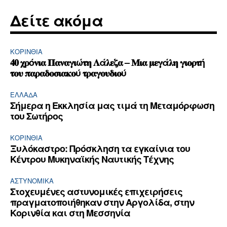
Δείτε ακόμα
ΚΟΡΙΝΘΊΑ
𝟒𝟎 𝛘𝛒ό𝛎𝛊𝛂 𝚷𝛂𝛎𝛂𝛄𝛊ώ𝛕𝛈 𝚲ά𝛌𝛆𝛇𝛂 – 𝚳𝛊𝛂 𝛍𝛆𝛄ά𝛌𝛈 𝛄𝛊𝛐𝛒𝛕ή
𝛕𝛐𝛖 𝛑𝛂𝛒𝛂𝛅𝛐𝛔𝛊𝛂𝛋𝛐ύ 𝛕𝛒𝛂𝛄𝛐𝛖𝛅𝛊𝛐ύ
ΕΛΛΆΔΑ
Σήμερα η Εκκλησία μας τιμά τη Μεταμόρφωση
του Σωτήρος
ΚΟΡΙΝΘΊΑ
Ξυλόκαστρο: Πρόσκληση τα εγκαίνια του
Κέντρου Μυκηναϊκής Ναυτικής Τέχνης
ΑΣΤΥΝΟΜΙΚΆ
Στοχευμένες αστυνομικές επιχειρήσεις
πραγματοποιήθηκαν στην Αργολίδα, στην
Κορινθία και στη Μεσσηνία