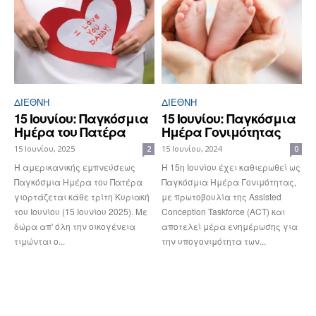
ΔΙΕΘΝΉ
ΔΙΕΘΝΉ
15 Ιουνίου: Παγκόσμια
15 Ιουνίου: Παγκόσμια
Ημέρα του Πατέρα
Ημέρα Γονιμότητας
15 Ιουνίου, 2025
15 Ιουνίου, 2024
2
0
Η αμερικανικής εμπνεύσεως
Η 15η Ιουνίου έχει καθιερωθεί ως
Παγκόσμια Ημέρα του Πατέρα
Παγκόσμια Ημέρα Γονιμότητας,
γιορτάζεται κάθε τρίτη Κυριακή
με πρωτοβουλία της Assisted
του Ιουνίου (15 Ιουνίου 2025). Με
Conception Taskforce (ACT) και
δώρα απ' όλη την οικογένεια
αποτελεί μέρα ενημέρωσης για
τιμώνται ο...
την υπογονιμότητα των...