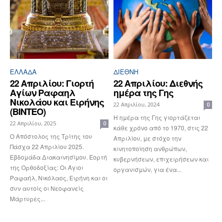
ΕΛΛΆΔΑ
ΔΙΕΘΝΉ
22 Απριλίου: Γιορτή
22 Απριλίου: Διεθνής
Αγίων Ραφαηλ
ημέρα της Γης
Νικολάου και Ειρήνης
22 Απριλίου, 2024
0
(ΒΙΝΤΕΟ)
Η ημέρα της Γης γιορτάζεται
22 Απριλίου, 2025
0
κάθε χρόνο από το 1970, στις 22
Ο Απόστολος της Τρίτης του
Απριλίου, με στόχο την
Πάσχα 22 Απριλίου 2025.
κινητοποίηση ανθρώπων,
Εβδομάδα Διακαινησίμου. Εορτή
κυβερνήσεων, επιχειρήσεων και
της Ορθοδοξίας: Οι Άγιοι
οργανισμών, για ένα...
Ραφαήλ, Νικόλαος, Ειρήνη και οι
συν αυτοίς οι Νεοφανείς
Μάρτυρες...