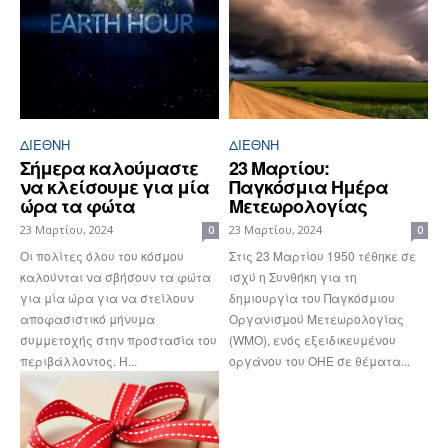
ΔΙΕΘΝΉ
ΔΙΕΘΝΉ
Σήμερα καλούμαστε
23 Μαρτίου:
να κλείσουμε για μία
Παγκόσμια Ημέρα
ώρα τα φώτα
Μετεωρολογίας
23 Μαρτίου, 2024
23 Μαρτίου, 2024
0
0
Οι πολίτες όλου του κόσμου
Στις 23 Μαρτίου 1950 τέθηκε σε
καλούνται να σβήσουν τα φώτα
ισχύ η Συνθήκη για τη
για μία ώρα για να στείλουν
δημιουργία του Παγκόσμιου
αποφασιστικό μήνυμα
Οργανισμού Μετεωρολογίας
συμμετοχής στην προστασία του
(WMO), ενός εξειδικευμένου
περιβάλλοντος. Η...
οργάνου του ΟΗΕ σε θέματα...