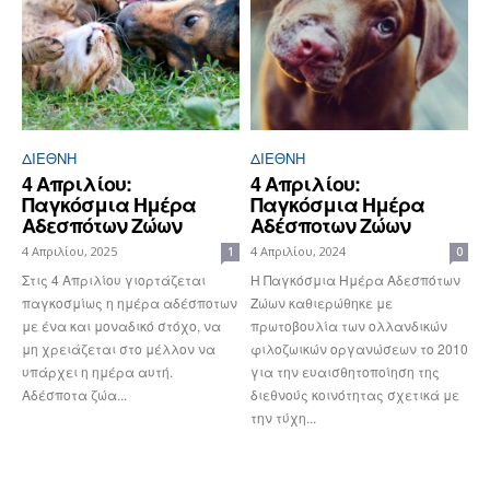
ΔΙΕΘΝΉ
ΔΙΕΘΝΉ
4 Απριλίου:
4 Απριλίου:
Παγκόσμια Ημέρα
Παγκόσμια Ημέρα
Αδεσπότων Ζώων
Αδέσποτων Ζώων
4 Απριλίου, 2025
4 Απριλίου, 2024
1
0
Στις 4 Απριλίου γιορτάζεται
Η Παγκόσμια Ημέρα Αδεσπότων
παγκοσμίως η ημέρα αδέσποτων
Ζώων καθιερώθηκε με
με ένα και μοναδικό στόχο, να
πρωτοβουλία των ολλανδικών
μη χρειάζεται στο μέλλον να
φιλοζωικών οργανώσεων το 2010
υπάρχει η ημέρα αυτή.
για την ευαισθητοποίηση της
Αδέσποτα ζώα...
διεθνούς κοινότητας σχετικά με
την τύχη...