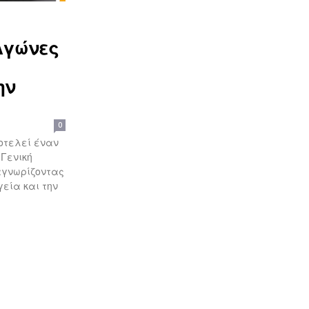
Αγώνες
ην
0
οτελεί έναν
Γενική
αγνωρίζοντας
γεία και την