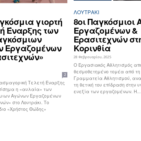
ΛΟΥΤΡΆΚΙ
γκόσμια γιορτή
8οι Παγκόσμιοι 
τή Έναρξης των
Εργαζομένων &
αγκόσμιων
Ερασιτεχνών στ
ν Εργαζομένων
Κορινθία
ασιτεχνών»
28 Φεβρουαρίου, 2025
Ο Εργασιακός Αθλητισμός απ
θεσμοθετημένο τομέα από τη 
2
Γραμματεία Αθλητισμού, αν
ασμαγορική Τελετή Έναρξης
τη θετική του επίδραση στην υ
πίσημα η «αυλαία» των
ευεξία των εργαζομένων. Η...
μιων Αγώνων Εργαζομένων
ών» στο Λουτράκι. Το
διο «Χρήστος Θώδης»