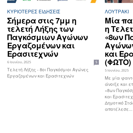
ΚΥΡΙΌΤΕΡΕΣ ΕΙΔΉΣΕΙΣ
ΛΟΥΤΡΆΚΙ
Σήμερα στις 7μμ η
Μία πα
τελετή Λήξης των
η Τελε
Παγκόσμιων Αγώνων
«8ων Π
Εργαζομένων και
Αγώνω
Ερασιτεχνών
και Ερ
(ΦΩΤΟ)
6 Ιουνίου, 2025
5
Τελετή Λήξης - 8οι Παγκόσμιοι Αγώνες
5 Ιουνίου, 2025
Εργαζομένων και Ερασιτεχνών
Με μία φαντ
άνοιξε και ε
«8ων Παγκόσ
και Ερασιτεχν
Δημοτικό Στά
αποτέλεσε...