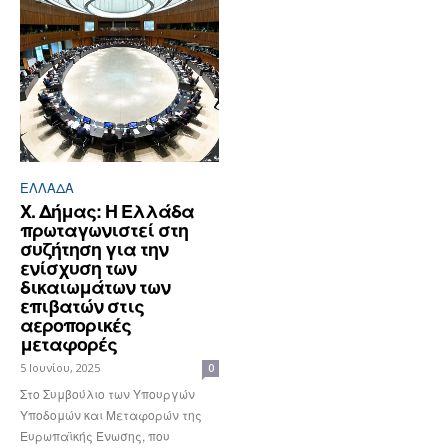
ΕΛΛΆΔΑ
Χ. Δήμας: Η Ελλάδα
πρωταγωνιστεί στη
συζήτηση για την
ενίσχυση των
δικαιωμάτων των
επιβατών στις
αεροπορικές
μεταφορές
5 Ιουνίου, 2025
0
Στο Συμβούλιο των Υπουργών
Υποδομών και Μεταφορών της
Ευρωπαϊκής Ένωσης, που