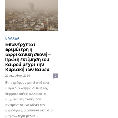
ΕΛΛΆΔΑ
Επανέρχεται
δριμύτερη η
αφρικανική σκονή –
Πρώτη εκτίμηση του
καιρού μέχρι την
Κυριακή των Βαϊων
22 Απριλίου, 2024
0
Επιστρέφουν μετά από ένα
μικρό διάλειμμα οι υψηλές
θερμοκρασίες αλλά και η
αφρικανική σκόνη, που
αναμένεται να κάνει την
ατμόσφαιρα αποπνικτική, στο
μεγαλύτερο μέρος...