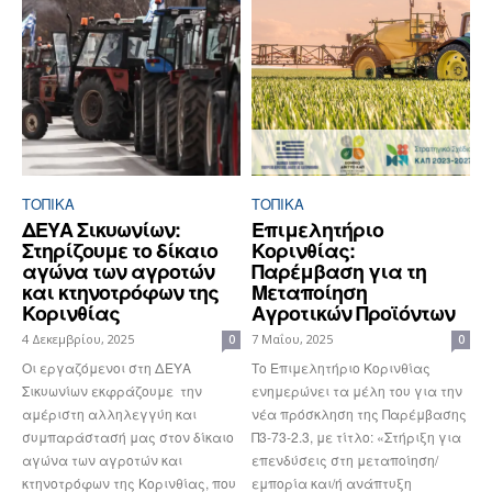
ΤΟΠΙΚΑ
ΤΟΠΙΚΑ
ΔΕΥΑ Σικυωνίων:
Επιμελητήριο
Στηρίζουμε το δίκαιο
Κορινθίας:
αγώνα των αγροτών
Παρέμβαση για τη
και κτηνοτρόφων της
Μεταποίηση
Κορινθίας
Αγροτικών Προϊόντων
4 Δεκεμβρίου, 2025
7 Μαΐου, 2025
0
0
Οι εργαζόμενοι στη ΔΕΥΑ
Το Επιμελητήριο Κορινθίας
Σικυωνίων εκφράζουμε την
ενημερώνει τα μέλη του για την
αμέριστη αλληλεγγύη και
νέα πρόσκληση της Παρέμβασης
συμπαράστασή μας στον δίκαιο
Π3-73-2.3, με τίτλο: «Στήριξη για
αγώνα των αγροτών και
επενδύσεις στη μεταποίηση/
κτηνοτρόφων της Κορινθίας, που
εμπορία και/ή ανάπτυξη