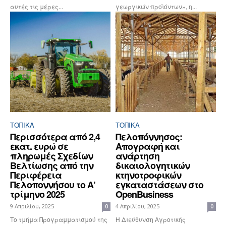
αυτές τις μέρες...
γεωργικών προϊόντων», η...
ΤΟΠΙΚΑ
ΤΟΠΙΚΑ
Περισσότερα από 2,4
Πελοπόννησος:
εκατ. ευρώ σε
Απογραφή και
πληρωμές Σχεδίων
ανάρτηση
Βελτίωσης από την
δικαιολογητικών
Περιφέρεια
κτηνοτροφικών
Πελοποννήσου το Α’
εγκαταστάσεων στο
τρίμηνο 2025
OpenBusiness
9 Απριλίου, 2025
4 Απριλίου, 2025
0
0
Το τμήμα Προγραμματισμού της
Η Διεύθυνση Αγροτικής