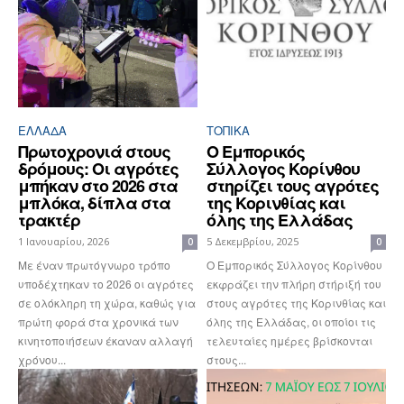
ΕΛΛΆΔΑ
ΤΟΠΙΚΑ
Πρωτοχρονιά στους
Ο Εμπορικός
δρόμους: Οι αγρότες
Σύλλογος Κορίνθου
μπήκαν στο 2026 στα
στηρίζει τους αγρότες
μπλόκα, δίπλα στα
της Κορινθίας και
τρακτέρ
όλης της Ελλάδας
1 Ιανουαρίου, 2026
5 Δεκεμβρίου, 2025
0
0
Με έναν πρωτόγνωρο τρόπο
Ο Εμπορικός Σύλλογος Κορίνθου
υποδέχτηκαν το 2026 οι αγρότες
εκφράζει την πλήρη στήριξή του
σε ολόκληρη τη χώρα, καθώς για
στους αγρότες της Κορινθίας και
πρώτη φορά στα χρονικά των
όλης της Ελλάδας, οι οποίοι τις
κινητοποιήσεων έκαναν αλλαγή
τελευταίες ημέρες βρίσκονται
χρόνου...
στους...