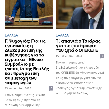
ΕΛΛΆΔΑ
ΕΛΛΆΔΑ
Γ. Ψυχογιός: Για τις
Τί απαντά ο Τσιάρας
εντυπώσεις η
για τις επιστροφές
Διακομματική της
που ζητά ο ΟΠΕΚΕΠΕ
κυβέρνησης για τα
15 Οκτωβρίου, 2024
0
αγροτικά – Εθνικό
Την κατηγορηματική
Συμβούλιο με
διαβεβαίωση ότι οι πληρωμές
εποπτεία της Βουλής
και πραγματική
του ΟΠΕΚΕΠΕ θα γίνουν κανονικά
συμμετοχή των
προς τους παραγωγούς που τις
παραγωγών
δικαιούνται, επανέλαβε ο
υπουργός Αγροτικής Ανάπτυξης
23 Ιανουαρίου, 2026
0
και Τροφίμων Κώστας...
Στην Ολομέλεια της Βουλής,
κατά τη συζήτηση για τη
σύσταση Διακομματικής