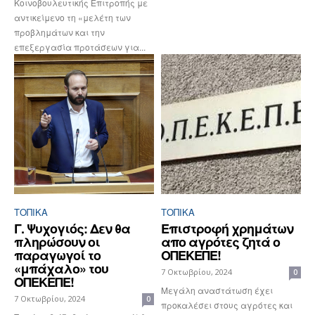
Κοινοβουλευτικής Επιτροπής με
αντικείμενο τη «μελέτη των
προβλημάτων και την
επεξεργασία προτάσεων για...
ΤΟΠΙΚΑ
ΤΟΠΙΚΑ
Γ. Ψυχογιός: Δεν θα
Επιστροφή χρημάτων
πληρώσουν οι
απο αγρότες ζητά ο
παραγωγοί το
ΟΠΕΚΕΠΕ!
«μπάχαλο» του
7 Οκτωβρίου, 2024
0
ΟΠΕΚΕΠΕ!
Μεγάλη αναστάτωση έχει
7 Οκτωβρίου, 2024
0
προκαλέσει στους αγρότες και