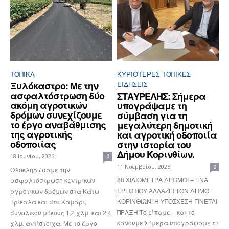
ΤΟΠΙΚΑ
ΚΥΡΙΌΤΕΡΕΣ ΤΟΠΙΚΈΣ
Ξυλόκαστρο: Με την
ΕΙΔΉΣΕΙΣ
ασφαλτόστρωση δύο
ΣΤΑΥΡΕΛΗΣ: Σήμερα
ακόμη αγροτικών
υπογράψαμε τη
δρόμων συνεχίζουμε
σύμβαση για τη
το έργο αναβάθμισης
μεγαλύτερη δημοτική
της αγροτικής
και αγροτική οδοποιία
οδοποιίας
στην ιστορία του
Δήμου Κορινθίων.
18 Ιουνίου, 2026
0
11 Νοεμβρίου, 2025
0
Ολοκληρώσαμε την
88 ΧΙΛΙΟΜΕΤΡΑ ΔΡΟΜΟΙ – ΕΝΑ
ασφαλτόστρωση κεντρικών
ΕΡΓΟ ΠΟΥ ΑΛΛΑΖΕΙ ΤΟΝ ΔΗΜΟ
αγροτικών δρόμων στα Κάτω
ΚΟΡΙΝΘΙΩΝ! Η ΥΠΟΣΧΕΣΗ ΓΙΝΕΤΑΙ
Τρίκαλα και στο Καμάρι,
ΠΡΑΞΗ!Το είπαμε – και το
συνολικού μήκους 1,2 χλμ. και 2,4
κάνουμε!Σήμερα υπογράψαμε τη
χλμ. αντίστοιχα. Με το έργο