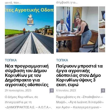
σύμβαση για...
αυτό, που...
ΤΟΠΙΚΑ
ΤΟΠΙΚΑ
Νέα προγραμματική
Παίρνουν μπροστά τα
σύμβαση του Δήμου
έργα αγροτικής
Κορινθίων με τον
οδοποιίας στον Δήμο
Δημόπρακτο για
Κορινθίων ύψους 3
αγροτικές οδοποιίες
εκατ. ευρώ
29 Ιανουαρίου, 2025
6 Ιουνίου, 2023
0
0
Ο Δήμος Κορινθίων, σε
Παρεμβάσεις σε «Σπαθοβούνι –
συνεργασία με τη
Μαψό», «Άγιο Ιωάννη Χιλιομόδι»
«ΔΗΜΟΠΡΑΚΤΟΣ Α.Ε. – Α.Ο.Τ.Α.»,
και Αμόνι – Καλογερολίμανο –