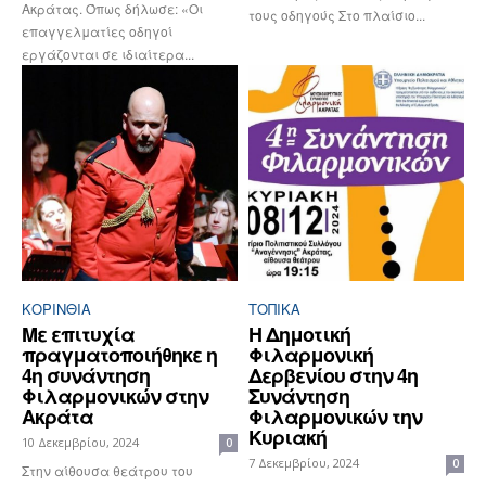
Ακράτας. Όπως δήλωσε: «Οι
τους οδηγούς Στο πλαίσιο...
επαγγελματίες οδηγοί
εργάζονται σε ιδιαίτερα...
ΚΟΡΙΝΘΊΑ
ΤΟΠΙΚΑ
Με επιτυχία
Η Δημοτική
πραγματοποιήθηκε η
Φιλαρμονική
4η συνάντηση
Δερβενίου στην 4η
Φιλαρμονικών στην
Συνάντηση
Ακράτα
Φιλαρμονικών την
Κυριακή
10 Δεκεμβρίου, 2024
0
7 Δεκεμβρίου, 2024
0
Στην αίθουσα θεάτρου του