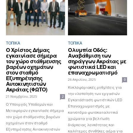
ΤΟΠΙΚΑ
ΤΟΠΙΚΑ
Ο Χρίστος Δήμας
Ολυμπία Οδός:
εγκαινίασε σήμερα
Αναβάθμιση των
τον χώρο στάθμευσης
σηράγγων Ακράτας με
βαρέων οχημάτων
φωτιστικά LED και
στον σταθμό
επαναχρωματισμό
Εξυπηρέτησης
26 Απριλίου, 2025
0
Αυτοκινητιστών
Κυκλοφοριακές ρυθμίσεις για
Ακράτας (ΦΩΤΟ)
την υλοποίηση των εργασιών
21 Νοεμβρίου, 2025
2
Εγκατάσταση φωτιστικών LED
Ο Υπουργός Υποδομών και
Επαναχρωματισμός με
Μεταφορών εγκαινίασε σήμερα
καινοτόμα φωτοκαταλυτικά
τον χώρο στάθμευσης βαρέων
χρώματα για βελτίωση
οχημάτων στον σταθμό
διάρκειας λευκότητας και
Εξυπηρέτησης Αυτοκινητιστών
καλύτερες συνθήκες αέρα για