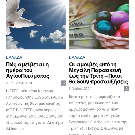
ΕΛΛΆΔΑ
ΕΛΛΆΔΑ
Πώς αμείβεται η
Οι αμοιβές από τη
ημέρα του
Μεγάλη Παρασκευή
ΑγίουΠνεύματος
έως την Τρίτη – Ποιοι
θα δουν προσαυξήσεις
20 Ιουνίου, 2024
0
3 Μαΐου, 2024
0
H ΓΣΕΕ, μέσω του Κέντρου
Ιδιαιτερότητες εμφανίζει το
Πληροφόρησης Εργαζομένων &
καθεστώς μισθοδοσίας των
Ανέργων της Συνομοσπονδίας
εργαζομένων του ιδιωτικού
(ΚΕ.Π.Ε.Α./ΓΣΕΕ), www.kepea.gr
τομέα από σήμερα (Μεγάλη
ενημερώνει τους μισθωτούς του
Παρασκευή 3 Μάϊου) έως και την
ιδιωτικού τομέα για τη Δευτέρα
Τρίτη του Πάσχα. Σύμφωνα με
24 Ιουνίου...
ανακοίνωση...