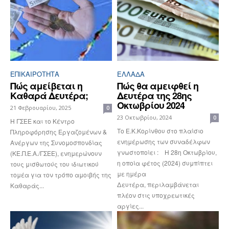
ΕΠΙΚΑΙΡΟΤΗΤΑ
ΕΛΛΆΔΑ
Πώς αμείβεται η
Πώς θα αμειφθεί η
Καθαρά Δευτέρα;
Δευτέρα της 28ης
Οκτωβρίου 2024
21 Φεβρουαρίου, 2025
0
23 Οκτωβρίου, 2024
0
H ΓΣΕΕ και το Κέντρο
Το Ε.Κ.Κορίνθου στο πλαίσιο
Πληροφόρησης Εργαζομένων &
ενημέρωσης των συναδέλφων
Ανέργων της Συνομοσπονδίας
γνωστοποίει : Η 28η Οκτωβρίου,
(ΚΕ.Π.Ε.Α./ΓΣΕΕ), ενημερώνουν
η οποία φέτος (2024) συμπίπτει
τους μισθωτούς του ιδιωτικού
με ημέρα
τομέα για τον τρόπο αμοιβής της
Δευτέρα, περιλαμβάνεται
Καθαράς...
πλέον στις υποχρεωτικές
αργίες...