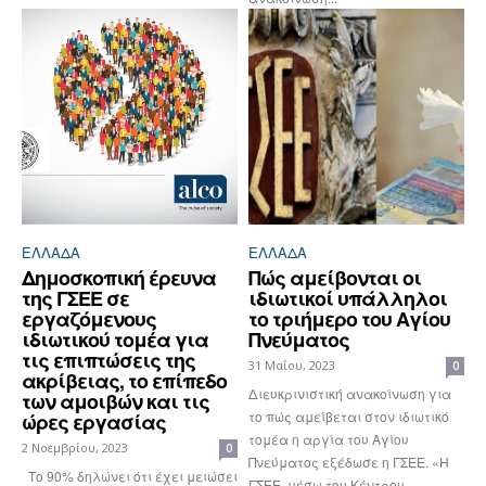
ΕΛΛΆΔΑ
ΕΛΛΆΔΑ
Δημοσκοπική έρευνα
Πώς αμείβονται οι
της ΓΣΕΕ σε
ιδιωτικοί υπάλληλοι
εργαζόμενους
το τριήμερο του Αγίου
ιδιωτικού τομέα για
Πνεύματος
τις επιπτώσεις της
31 Μαΐου, 2023
0
ακρίβειας, το επίπεδο
Διευκρινιστική ανακοίνωση για
των αμοιβών και τις
το πώς αμείβεται στον ιδιωτικό
ώρες εργασίας
τομέα η αργία του Αγίου
2 Νοεμβρίου, 2023
0
Πνεύματος εξέδωσε η ΓΣΕΕ. «H
Το 90% δηλώνει ότι έχει μειώσει
ΓΣΕΕ, μέσω του Κέντρου