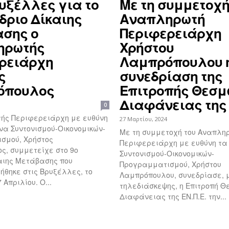
ρυξέλλες για το
Με τη συμμετοχή
δριο Δίκαιης
Αναπληρωτή
σης ο
Περιφερειάρχη
ηρωτής
Χρήστου
ρειάρχη
Λαμπρόπουλου 
ς
συνεδρίαση της
όπουλος
Επιτροπής Θεσμ
Διαφάνειας της 
0
ής Περιφερειάρχη με ευθύνη
27 Μαρτίου, 2024
να Συντονισμού-Οικονομικών-
Με τη συμμετοχή του Αναπλη
σμού, Χρήστος
Περιφερειάρχη με ευθύνη τα
ς, συμμετείχε στο 9ο
Συντονισμού-Οικονομικών-
αιης Μετάβασης που
Προγραμματισμού, Χρήστου
θηκε στις Βρυξέλλες, το
Λαμπρόπουλου, συνεδρίασε,
διήμερο 16-17 Απριλίου. O...
τηλεδιάσκεψης, η Επιτροπή Θ
Διαφάνειας της ΕΝ.Π.Ε. την...