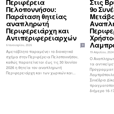
Περιφέρεια
Στις Β
Πελοποννήσου:
9ο Συνέ
Παράταση θητείας
Μετάβα
αναπληρωτή
Αναπλ
Περιφερειάρχη και
Περιφε
Αντιπεριφερειαρχών
Χρήστο
Λαμπρ
6 Ιανουαρίου, 2026
0
Αμετάβλητο παραμένει το διοικητικό
19 Απριλίου, 2024
σχήμα στην Περιφέρεια Πελοποννήσου,
O Αναπληρωτ
καθώς παρατείνεται έως τις 30 Ιουνίου
τα αντικείμε
2026 η θητεία του αναπληρωτή
Προγραμματι
Περιφερειάρχη και των χωρικών και...
Λαμπρόπουλο
Συνέδριο Δίκ
πραγματοποιή