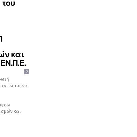
 του
η
ών και
ΕΝ.Π.Ε.
0
ρωτή
 αντικείμενα
 μέσω
εσμών και