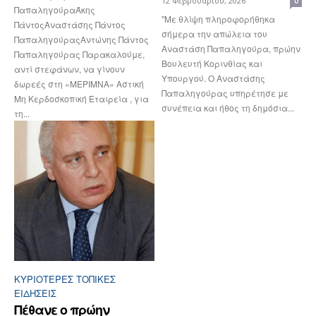
12 Φεβρουαρίου, 2026
0
ΠαπαληγούραΆκης
"Με θλίψη πληροφορήθηκα
ΠάντοςΑναστάσης Πάντος
σήμερα την απώλεια του
ΠαπαληγούραςΑντώνης Πάντος
Αναστάση Παπαληγούρα, πρώην
Παπαληγούρας Παρακαλούμε,
Βουλευτή Κορινθίας και
αντί στεφάνων, να γίνουν
Υπουργού. Ο Αναστάσης
δωρεές στη «ΜΕΡΙΜΝΑ» Αστική
Παπαληγούρας υπηρέτησε με
Μη Κερδοσκοπική Εταιρεία , για
συνέπεια και ήθος τη δημόσια...
τη...
ΚΥΡΙΌΤΕΡΕΣ ΤΟΠΙΚΈΣ
ΕΙΔΉΣΕΙΣ
Πέθανε ο πρώην