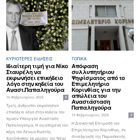
ΚΥΡΙΌΤΕΡΕΣ ΕΙΔΉΣΕΙΣ
ΤΟΠΙΚΑ
Ιδιαίτερη τιμή για Νίκο
Απόφαση
Σταυρέλη να
συλλυπητήριου
εκφωνήσει επικήδειο
Ψηφίσματος από το
λόγο στην κηδεία του
Επιμελητήριο
Αναστ.Παπαληγούρα
Κορινθίας για την
απώλεια του
16 Φεβρουαρίου, 2026
0
Αναστάσταση
Τρείς άνθρωποι εκφώνησαν
Παπαληγούρα
επικήδειο λόγο στην κηδεία του
13 Φεβρουαρίου, 2026
0
πρώην Υπουργού Αναστάση
Η Διοικητική Επιτροπή του
Παπαληγούρα. Η αγαπημένη του
Επιμελητηρίου Κορινθίας, σε
κόρη του Λένα,ο Κωστής
συνεδρίαση της Παρασκευής
Χατζηδάκης εκ μέρους της Νέας