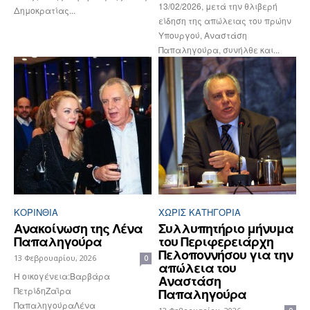
13/02/2026, μετά την θλιβερή
Δημοκρατίας...
είδηση της απώλειας του πρώην
Υπουργού, Αναστάση
Παπαληγούρα, συνήλθε και...
ΚΟΡΙΝΘΊΑ
ΧΩΡΊΣ ΚΑΤΗΓΟΡΊΑ
Aνακοίνωση της Λένα
Συλλυπητήριο μήνυμα
Παπαληγούρα
του Περιφερειάρχη
Πελοποννήσου για την
13 Φεβρουαρίου, 2026
0
απώλεια του
Η οικογένεια:Βαρβάρα
Αναστάση
ΠετρίδηΖαΐρα
Παπαληγούρα
ΠαπαληγούραΛένα