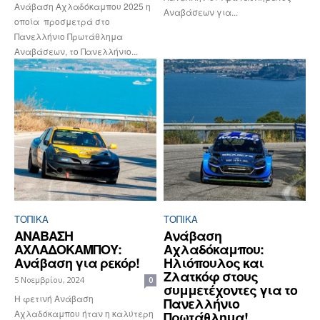
Ανάβαση Αχλαδόκαμπου 2025 η
Αναβάσεων για...
οποία προσμετρά στο
Πανελλήνιο Πρωτάθλημα
Αναβάσεων, το Πανελλήνιο...
ΤΟΠΙΚΑ
ΤΟΠΙΚΑ
ΑΝΑΒΑΣΗ
Ανάβαση
ΑΧΛΑΔΟΚΑΜΠΟΥ:
Αχλαδόκαμπου:
Ανάβαση για ρεκόρ!
Ηλιόπουλος και
Ζλατκόφ στους
5 Νοεμβρίου, 2024
0
συμμετέχοντες για το
Η φετινή Ανάβαση
Πανελλήνιο
Αχλαδόκαμπου ήταν η καλύτερη
Πρωτάθλημα!