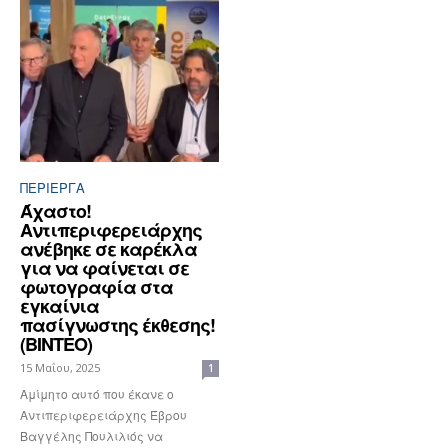
ΠΕΡΊΕΡΓΑ
Άχαστο!
Αντιπεριφερειάρχης
ανέβηκε σε καρέκλα
για να φαίνεται σε
φωτογραφία στα
εγκαίνια
πασίγνωστης έκθεσης!
(ΒΙΝΤΕΟ)
15 Μαΐου, 2025
1
Αμίμητο αυτό που έκανε ο
Αντιπεριφερειάρχης Έβρου
Βαγγέλης Πουλιλιός να