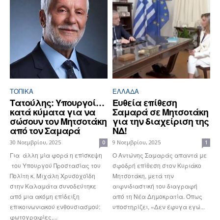
ΤΟΠΙΚΑ
ΕΛΛΆΔΑ
Τατούλης: Υπουργοί…
Ευθεία επίθεση
κατά κύματα για να
Σαμαρά σε Μητσοτάκη
σώσουν τον Μητσοτάκη
για την διαχείριση της
από τον Σαμαρά
ΝΔ!
30 Νοεμβρίου, 2025
9 Νοεμβρίου, 2025
0
1
Για άλλη μία φορά η επίσκεψη
Ο Αντώνης Σαμαράς απαντά με
του Υπουργού Προστασίας του
σφοδρή επίθεση στον Κυριάκο
Πολίτη κ. Μιχάλη Χρυσοχοΐδη
Μητσοτάκη, μετά την
στην Καλαμάτα συνοδεύτηκε
αιφνιδιαστική του διαγραφή
από μια ακόμη επίδειξη
από τη Νέα Δημοκρατία. Όπως
επικοινωνιακού ενθουσιασμού:
υποστηρίζει, «Δεν έφυγα εγώ...
φωτογραφίες,...