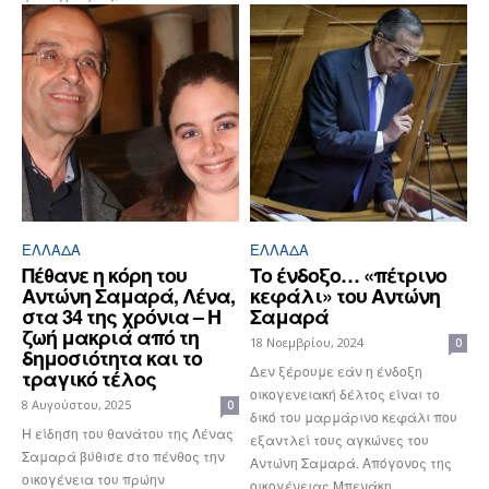
ΕΛΛΆΔΑ
ΕΛΛΆΔΑ
Πέθανε η κόρη του
Το ένδοξο… «πέτρινο
Αντώνη Σαμαρά, Λένα,
κεφάλι» του Αντώνη
στα 34 της χρόνια – Η
Σαμαρά
ζωή μακριά από τη
18 Νοεμβρίου, 2024
0
δημοσιότητα και το
Δεν ξέρουμε εάν η ένδοξη
τραγικό τέλος
οικογενειακή δέλτος είναι το
8 Αυγούστου, 2025
0
δικό του μαρμάρινο κεφάλι που
Η είδηση του θανάτου της Λένας
εξαντλεί τους αγκώνες του
Σαμαρά βύθισε στο πένθος την
Αντώνη Σαμαρά. Απόγονος της
οικογένεια του πρώην
οικογένειας Μπενάκη,...