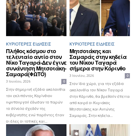
ΚΥΡΙΌΤΕΡΕΣ ΕΙΔΉΣΕΙΣ
ΚΥΡΙΌΤΕΡΕΣ ΕΙΔΉΣΕΙΣ
Πλήθος κόσμου στο
Μητσοτάκης και
τελευταίο αντίο στον
Σαμαράς στην κηδεία
Νίκο Ταγαρά-Δεν έγινε
του Νίκου Ταγαρά
συνάντηση Μητσοτάκη-
σήμερα στην Κόρινθο
Σαμαρά(ΦΩΤΟ)
3 Ιουνίου, 2026
0
3 Ιουνίου, 2026
0
Στον ίδιο χώρο, για την εξόδιο
Στην σημερινή εξόδιο ακολουθία
ακολουθία του Νίκου Ταγαρά
του εκλιπόντος Κορίνθιου
στην Κόρινθο, θα βρεθούν έπειτα
υφυπουργού έδωσαν το παρών
από καιρό οι Κυριάκος
το σύνολο σχεδόν της
Μητσοτάκης και Αντώνης
κυβέρνησης ενώ παρόντες ήταν
Σαμαράς. Στην κηδεία...
οι όλες οι τοπικές και...