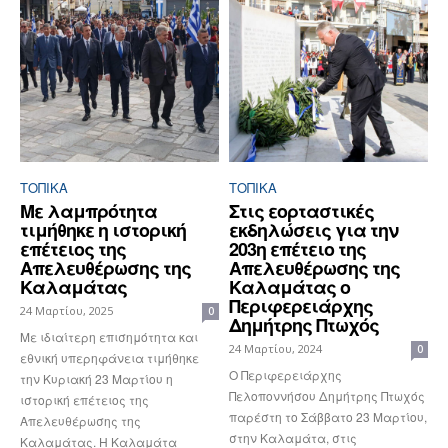
ΤΟΠΙΚΑ
ΤΟΠΙΚΑ
Με λαμπρότητα
Στις εορταστικές
τιμήθηκε η ιστορική
εκδηλώσεις για την
επέτειος της
203η επέτειο της
Απελευθέρωσης της
Απελευθέρωσης της
Καλαμάτας
Καλαμάτας ο
Περιφερειάρχης
24 Μαρτίου, 2025
0
Δημήτρης Πτωχός
Με ιδιαίτερη επισημότητα και
24 Μαρτίου, 2024
0
εθνική υπερηφάνεια τιμήθηκε
Ο Περιφερειάρχης
την Κυριακή 23 Μαρτίου η
Πελοποννήσου Δημήτρης Πτωχός
ιστορική επέτειος της
παρέστη το Σάββατο 23 Μαρτίου,
Απελευθέρωσης της
στην Καλαμάτα, στις
Καλαμάτας. Η Καλαμάτα