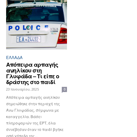
ΕΛΛΆΔΑ
Απόπειρα αρπαγής
ανηλίκου στη
Γλυφάδα – Τι είπε ο
δράστης στο παιδί
23 Ιανουαρίου, 2025
0
Απόπειρα αρπαγής ανηλίκου
σημειώθηκε στην περιοχή της
Άνω Γλυφάδας, σύμφωνα με
καταγγελία. Βάσει
πληροφοριών της ΕΡΤ, όλα
συνέβησαν όταν το παιδί βγήκε
από γήπεδο της...