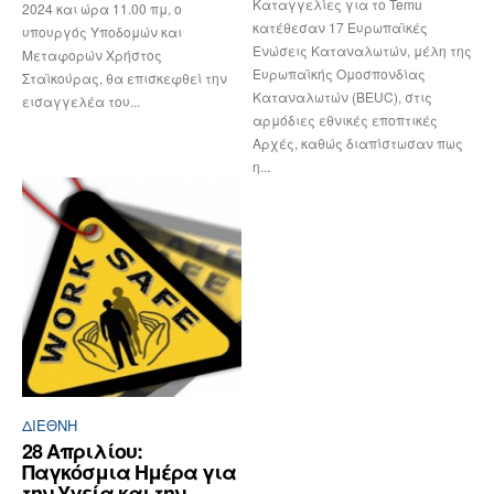
Καταγγελίες για το Temu
2024 και ώρα 11.00 πμ, ο
κατέθεσαν 17 Ευρωπαϊκές
υπουργός Υποδομών και
Ενώσεις Καταναλωτών, μέλη της
Μεταφορών Χρήστος
Ευρωπαϊκής Ομοσπονδίας
Σταϊκούρας, θα επισκεφθεί την
Καταναλωτών (BEUC), στις
εισαγγελέα του...
αρμόδιες εθνικές εποπτικές
Αρχές, καθώς διαπίστωσαν πως
η...
ΔΙΕΘΝΉ
28 Απριλίου:
Παγκόσμια Ημέρα για
την Υγεία και την