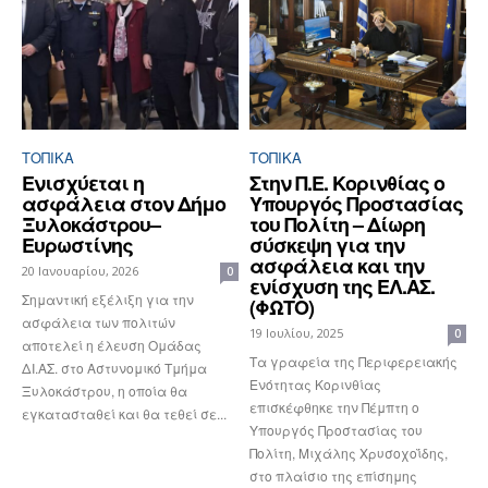
ΤΟΠΙΚΑ
ΤΟΠΙΚΑ
Ενισχύεται η
Στην Π.Ε. Κορινθίας ο
ασφάλεια στον Δήμο
Υπουργός Προστασίας
Ξυλοκάστρου–
του Πολίτη – Δίωρη
Ευρωστίνης
σύσκεψη για την
ασφάλεια και την
20 Ιανουαρίου, 2026
0
ενίσχυση της ΕΛ.ΑΣ.
Σημαντική εξέλιξη για την
(ΦΩΤΟ)
ασφάλεια των πολιτών
19 Ιουλίου, 2025
0
αποτελεί η έλευση Ομάδας
Τα γραφεία της Περιφερειακής
ΔΙ.ΑΣ. στο Αστυνομικό Τμήμα
Ενότητας Κορινθίας
Ξυλοκάστρου, η οποία θα
επισκέφθηκε την Πέμπτη ο
εγκατασταθεί και θα τεθεί σε...
Υπουργός Προστασίας του
Πολίτη, Μιχάλης Χρυσοχοΐδης,
στο πλαίσιο της επίσημης