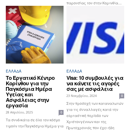
παρουσίας του στην Κορινθία....
ΕΛΛΆΔΑ
ΕΛΛΆΔΑ
Το Εργατικό Κέντρο
Visa: 10 συμβουλές για
Κορίνθου για την
να κάνετε τις αγορές
Παγκόσμια Ημέρα
σας με ασφάλεια
Υγείας και
23 Νοεμβρίου, 2024
0
Ασφάλειας στην
Στην προσοχή των καταναλωτών
εργασία
για τις συναλλαγές κατά την
28 Απριλίου, 2025
0
εορταστική περίοδο των
Τα συνδικάτα σε όλο τον κόσμο
Χριστουγέννων και της
τιμούν την Παγκόσμια Ημέρα για
Πρωτοχρονιάς που έχει ήδη