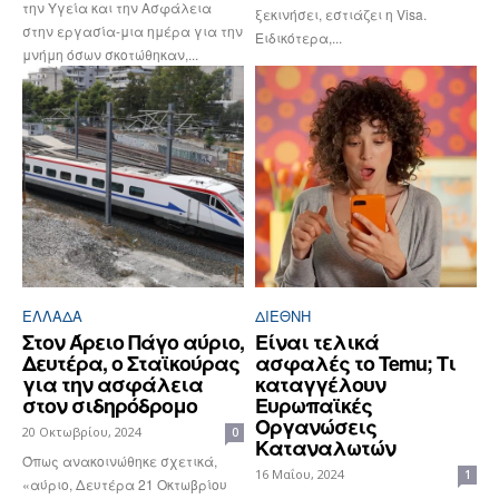
την Υγεία και την Ασφάλεια
ξεκινήσει, εστιάζει η Visa.
στην εργασία-μια ημέρα για την
Ειδικότερα,...
μνήμη όσων σκοτώθηκαν,...
ΕΛΛΆΔΑ
ΔΙΕΘΝΉ
Στον Άρειο Πάγο αύριο,
Είναι τελικά
Δευτέρα, ο Σταϊκούρας
ασφαλές το Temu; Τι
για την ασφάλεια
καταγγέλουν
στον σιδηρόδρομο
Ευρωπαϊκές
Οργανώσεις
20 Οκτωβρίου, 2024
0
Καταναλωτών
Όπως ανακοινώθηκε σχετικά,
16 Μαΐου, 2024
1
«αύριο, Δευτέρα 21 Οκτωβρίου