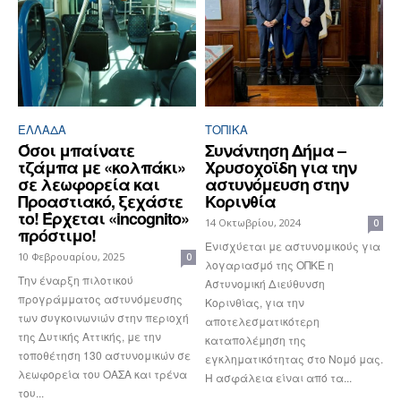
ΕΛΛΆΔΑ
ΤΟΠΙΚΑ
Όσοι μπαίνατε
Συνάντηση Δήμα –
τζάμπα με «κολπάκι»
Χρυσοχοϊδη για την
σε λεωφορεία και
αστυνόμευση στην
Προαστιακό, ξεχάστε
Κορινθία
το! Έρχεται «incognito»
14 Οκτωβρίου, 2024
0
πρόστιμο!
Ενισχύεται με αστυνομικούς για
10 Φεβρουαρίου, 2025
0
λογαριασμό της ΟΠΚΕ η
Την έναρξη πιλοτικού
Αστυνομική Διεύθυνση
προγράμματος αστυνόμευσης
Κορινθίας, για την
των συγκοινωνιών στην περιοχή
αποτελεσματικότερη
της Δυτικής Αττικής, με την
καταπολέμηση της
τοποθέτηση 130 αστυνομικών σε
εγκληματικότητας στο Νομό μας.
λεωφορεία του ΟΑΣΑ και τρένα
Η ασφάλεια είναι από τα...
του...