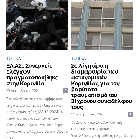
ΤΟΠΙΚΑ
ΤΟΠΙΚΑ
ΕΛ.ΑΣ.: Συνεργείο
Σε λίγη ώρα η
ελέγχων
διαμαρτυρία των
πραγματοποιήθηκε
αστυνομικών
στην Κορινθία
Κορινθίας για τον
βαρύτατο
29 Δεκεμβρίου, 2024
0
τραυματισμό του
Στο πλαίσιο της πρόληψης και
31χρονου συναδέλφου
της καταστολής εγκληματικών
τους
ενεργειών, χθες (28.12.2024) το
11 Δεκεμβρίου, 2023
1
πρωί, σε περιοχές του δήμου
Το Διοικητικό Συμβούλιο της
Κορινθίων, πραγματοποιήθηκε
Ένωσής Αστυνομικών
συνεργείο ελέγχων σε οικισμούς
Υπαλλήλων Κορινθίας εκφράζει
που...