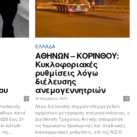
ΕΛΛΆΔΑ
ΑΘΗΝΩΝ – ΚΟΡΙΝΘΟΥ:
Kυκλοφοριακές
ρυθμίσεις λόγω
διέλευσης
ου
ανεμογεννητριών
28 Νοεμβρίου, 2024
0
12
ατασκευής
Λόγω διέλευσης συρμών υπερμεγεθών
οδίων, κατά
οχημάτων μεταφοράς ανεμογεννήτριας, η
2025 έως 21-
Διεύθυνση Τροχαίας Αττικής αποφάσισε
οι κάτωθι
τις παρακάτω προσωρινές και σταδιακές
της...
κυκλοφοριακές ρυθμίσεις, επί της Ν.Ε.Ο.