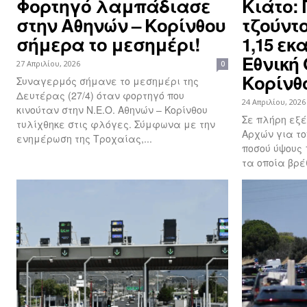
Φορτηγό λαμπάδιασε
Κιάτο:
στην Αθηνών – Κορίνθου
τζούντ
σήμερα το μεσημέρι!
1,15 εκ
Εθνική
27 Απριλίου, 2026
0
Κορίνθ
Συναγερμός σήμανε το μεσημέρι της
Δευτέρας (27/4) όταν φορτηγό που
24 Απριλίου, 2026
κινούταν στην Ν.Ε.Ο. Αθηνών – Κορίνθου
Σε πλήρη εξέ
τυλίχθηκε στις φλόγες. Σύμφωνα με την
Αρχών για το
ενημέρωση της Τροχαίας,...
ποσού ύψους 
τα οποία βρέ