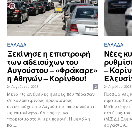
ΕΛΛΆΔΑ
ΕΛΛΆΔΑ
Ξεκίνησε η επιστροφή
Νέες κ
των αδειούχων του
ρυθμίσ
Αυγούστου – «Φράκαρε»
– Κορίν
η Αθηνών – Κορίνθου!
Ελευσί
24 Αυγούστου, 2025
24 Απριλίου, 2025
2
Μετά τις ανέμελες ημέρες που πέρασαν
Προσωρινές 
σε καλοκαιρινούς προορισμούς,
εφαρμοστούν
οι αδειούχοι του Αυγούστου –που κινούνται
Μαΐου στην ε
με αυτοκίνητα- θα πρέπει να
στο ύψος του
προετοιμαστούν με υπομονή. Η μεγάλη
(Μ.Σ.Δ.) Ελε
και...
εργασιών...