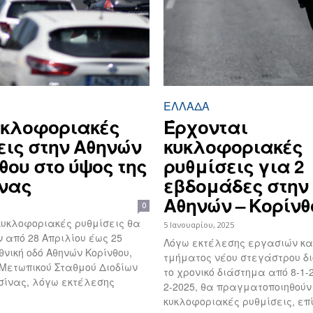
ΕΛΛΆΔΑ
υκλοφοριακές
Έρχονται
εις στην Αθηνών
κυκλοφοριακές
θου στο ύψος της
ρυθμίσεις για 2
νας
εβδομάδες στην
Αθηνών – Κορίνθ
0
κυκλοφοριακές ρυθμίσεις θα
5 Ιανουαρίου, 2025
 από 28 Απριλίου έως 25
Λόγω εκτέλεσης εργασιών κ
θνική οδό Αθηνών Κορίνθου,
τμήματος νέου στεγάστρου δι
 Μετωπικού Σταθμού Διοδίων
το χρονικό διάστημα από 8-1-
υσίνας, λόγω εκτέλεσης
2-2025, θα πραγματοποιηθούν 
κυκλοφοριακές ρυθμίσεις, επί 