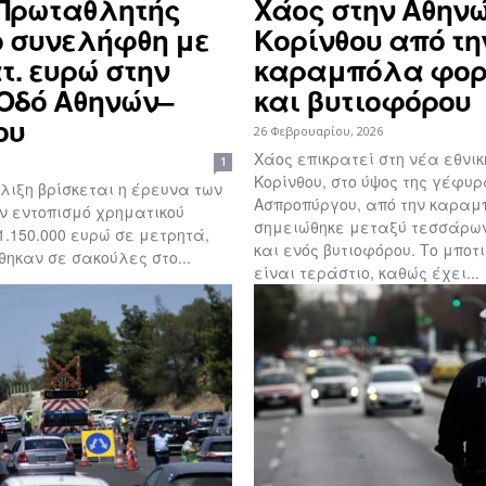
 Πρωταθλητής
Χάος στην Αθηνώ
ο συνελήφθη με
Κορίνθου από τη
ατ. ευρώ στην
καραμπόλα φορ
 Οδό Αθηνών–
και βυτιοφόρου
ου
26 Φεβρουαρίου, 2026
Χάος επικρατεί στη νέα εθνικ
1
Κορίνθου, στο ύψος της γέφυ
λιξη βρίσκεται η έρευνα των
Ασπροπύργου, από την καραμ
ν εντοπισμό χρηματικού
σημειώθηκε μεταξύ τεσσάρω
1.150.000 ευρώ σε μετρητά,
και ενός βυτιοφόρου. Το μποτιλιάρισμα
θηκαν σε σακούλες στο...
είναι τεράστιο, καθώς έχει...