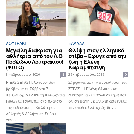
ΛΟΥΤΡΆΚΙ
ΕΛΛΆΔΑ
Μεγάλη διάκριση για
Θλίψη στον ελληνικό
αθλήτρια από τον Α.Ο.
στίβο – Έφυγε από την
Ποσειδών Λουτρακίου!
ζωή η Ελένη
(ΦΩΤΟ)
Καραμπεσίνη
9 Φεβρουαρίου, 2026
25 Φεβρουαρίου, 2025
2
0
Η ΕΑΣ ΣΕΓΑΣ Πελοποννήσου
Σύμφωνα με την ανακοίνωση του
βράβευσε το Σάββατο 7
ΣΕΓΑΣ «Η Ελένη έδωσε μια
Φεβρουαρίου 2026 τη Φλωρεντία
σύντομη, αλλά πολύ σκληρή και
Γεωργία Τσούμπα, στο πλαίσιο
άνιση μάχη με ανίατη ασθένεια,
της εκδήλωσης «Καλύτεροι
την οποία, δυστυχώς, δεν...
Αθλητές & Αθλήτριες Στίβου
2025»,...