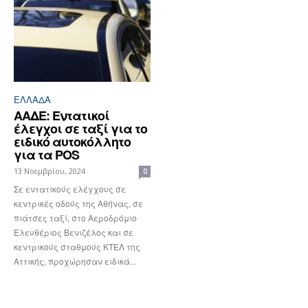
ΕΛΛΆΔΑ
ΑΑΔΕ: Εντατικοί
έλεγχοι σε ταξί για το
ειδικό αυτοκόλλητο
για τα POS
13 Νοεμβρίου, 2024
0
Σε εντατικούς ελέγχους σε
κεντρικές οδούς της Αθήνας, σε
πιάτσες ταξί, στο Αεροδρόμιο
Ελευθέριος Βενιζέλος και σε
κεντρικούς σταθμούς ΚΤΕΛ της
Αττικής, προχώρησαν ειδικά...