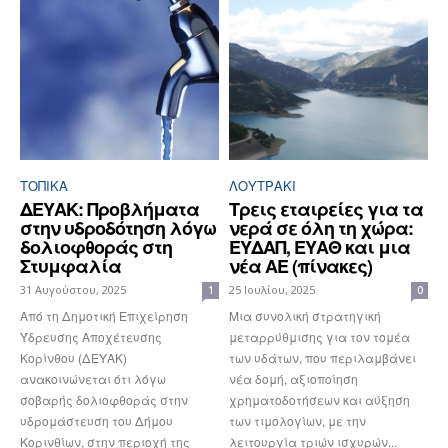
ΤΟΠΙΚΑ
ΛΟΥΤΡΆΚΙ
ΔΕΥΑΚ: Προβλήματα
Tρεις εταιρείες για τα
στην υδροδότηση λόγω
νερά σε όλη τη χώρα:
δολιοφθοράς στη
ΕΥΔΑΠ, ΕΥΑΘ και μια
Στυμφαλία
νέα ΑΕ (πίνακες)
31 Αυγούστου, 2025
25 Ιουλίου, 2025
1
0
Από τη Δημοτική Επιχείρηση
Μια συνολική στρατηγική
Ύδρευσης Αποχέτευσης
μεταρρύθμισης για τον τομέα
Κορίνθου (ΔΕΥΑΚ)
των υδάτων, που περιλαμβάνει
ανακοινώνεται ότι λόγω
νέα δομή, αξιοποίηση
σοβαρής δολιοφθοράς στην
χρηματοδοτήσεων και αύξηση
υδρομάστευση του Δήμου
των τιμολογίων, με την
Κορινθίων, στην περιοχή της
λειτουργία τριών ισχυρών...