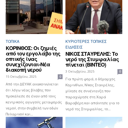
ΤΟΠΙΚΑ
ΚΥΡΙΌΤΕΡΕΣ ΤΟΠΙΚΈΣ
ΚΟΡΙΝΘΟΣ: Οι ζημιές
ΕΙΔΉΣΕΙΣ
από τον εργολάβο της
ΝΙΚΟΣ ΣΤΑΥΡΕΛΗΣ: Το
οπτικής ίνας
νερό της Στυμφαλίας
συνεχίζονται-Νέα
πίνεται (ΒΙΝΤΕΟ)
διακοπή νερού
3 Οκτωβρίου, 2025
0
15 Οκτωβρίου, 2025
0
Για πρώτη φορά, ο δήμαρχος
Από την ΔΕΥΑΚ ανακοινώνεται
Κορινθίων, Νίκος Σταυρέλης,
ότι λόγω νέας βλάβης που
μίλησε σε συνέντευξη που
προκάλεσε σε έναν από τους
παραχώρησε στη Χαρά
κεντρικούς αγωγούς μεταφοράς
Βαραβέρη και απάντησε για το
νερού, στην συμβολή των οδών
νερό της Στυμφαλίας, το...
Πυλαρινού και...