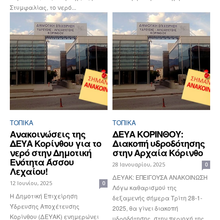
Στυμφαλίας, το νερό...
ΤΟΠΙΚΑ
ΤΟΠΙΚΑ
Ανακοινώσεις της
ΔΕΥΑ ΚΟΡΙΝΘΟΥ:
ΔΕΥΑ Κορίνθου για το
Διακοπή υδροδότησης
νερό στην Δημοτική
στην Αρχαία Κόρινθο
Ενότητα Άσσου
28 Ιανουαρίου, 2025
0
Λεχαίου!
ΔΕΥΑΚ: ΕΠΕΙΓΟΥΣΑ ΑΝΑΚΟΙΝΩΣΗ
12 Ιουνίου, 2025
0
Λόγω καθαρισμού της
Η Δημοτική Επιχείρηση
δεξαμενής σήμερα Τρίτη 28-1-
Ύδρευσης Αποχέτευσης
2025, θα γίνει διακοπή
Κορίνθου (ΔΕΥΑΚ) ενημερώνει
υδροδότησης, στην περιοχή της