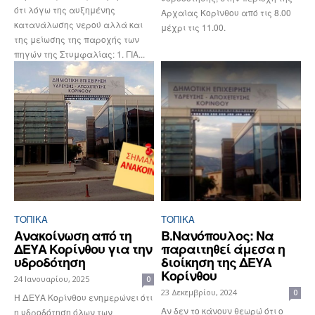
ότι λόγω της αυξημένης
Αρχαίας Κορίνθου από τις 8.00
κατανάλωσης νερού αλλά και
μέχρι τις 11.00.
της μείωσης της παροχής των
πηγών της Στυμφαλίας: 1. ΓΙΑ...
ΤΟΠΙΚΑ
ΤΟΠΙΚΑ
Ανακοίνωση από τη
Β.Νανόπουλος: Να
ΔΕΥΑ Κορίνθου για την
παραιτηθεί άμεσα η
υδροδότηση
διοίκηση της ΔΕΥΑ
Κορίνθου
24 Ιανουαρίου, 2025
0
23 Δεκεμβρίου, 2024
0
H ΔΕΥΑ Κορίνθου ενημερώνει ότι
Αν δεν το κάνουν θεωρώ ότι ο
η υδροδότηση όλων των