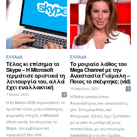
ΕΛΛΆΔΑ
ΕΛΛΆΔΑ
Τέλος κι επίσημα το
Το μοιραίο λάθος του
Skype – Η Microsoft
Mega Channel με την
τερμάτισε οριστικά τη
Αναστασία Γιάμαλη –
λειτουργία του, αλλά
Ποιος το σκέφτηκε; (vid)
έχει εναλλακτική
14 Απριλίου, 2025
0
7 Μαΐου, 2025
0
Η Πυθία αποκαλύπτει
Η 5η Μαΐου 2025 σηματοδοτεί το
Αναγνώστριες και αναγνώστες
οριστικό τέλος μιας ολόκληρης
μου. Συντρόφισσες και
ψηφιακής εποχής: η Microsoft
σύντροφοι. Σάλος έχει ξεσπάσει
έθεσε εκτός λειτουργίας το
μετά από το ρεπορτάζ μιας
Skype, την εμβληματική
ιστοσελίδας με την επωνυμία
εφαρμογή που από...
insidestory.gr για την Ομάδα...