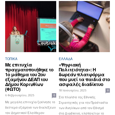
ΤΟΠΙΚΑ
ΕΛΛΆΔΑ
Με επιτυχία
«Ψηφιακή
πραγματοποιήθηκε το
Πολιτειότητα»: Η
1ο μάθημα του 2ου
δωρεάν πλατφόρμα
εξαμήνου ΔΕΑΠ του
που μυεί τα παιδιά στο
Δήμου Κορινθίων
ασφαλές διαδίκτυο
(ΦΩΤΟ)
18 Ιανουαρίου, 2025
0
6 Φεβρουαρίου, 2025
0
Στο πλαίσιο της Εθνικής
Με μεγάλη επιτυχία ξεκίνησε το
Στρατηγικής για την Προστασία
δεύτερο εξάμηνο των διαλέξεων
των Ανηλίκων από τον Εθισμό
του Δημοτικού Ελεύθερου
στο Διαδίκτυο, υλοποιείται το