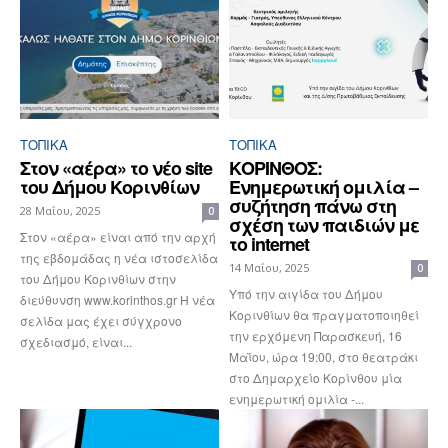
ΤΟΠΙΚΑ
ΤΟΠΙΚΑ
Στον «αέρα» το νέο site
ΚΟΡΙΝΘΟΣ:
του Δήμου Κορινθίων
Ενημερωτική ομιλία –
συζήτηση πάνω στη
28 Μαΐου, 2025
0
σχέση των παιδιών με
Στον «αέρα» είναι από την αρχή
το internet
της εβδομάδας η νέα ιστοσελίδα
14 Μαΐου, 2025
0
του Δήμου Κορινθίων στην
Υπό την αιγίδα του Δήμου
διεύθυνση www.korinthos.gr Η νέα
Κορινθίων θα πραγματοποιηθεί
σελίδα μας έχει σύγχρονο
την ερχόμενη Παρασκευή, 16
σχεδιασμό, είναι...
Μαΐου, ώρα 19:00, στο θεατράκι
στο Δημαρχείο Κορίνθου μία
ενημερωτική ομιλία -...