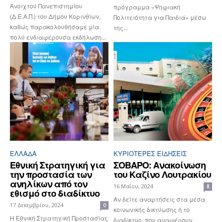
Ανοιχτού Πανεπιστημίου
πρόγραμμα «Ψηφιακή
(Δ.Ε.Α.Π.) του Δήμου Κορινθίων,
Πολιτειότητα για Παιδιά» μέσω
καθώς παρακολουθήσαμε μία
της...
πολύ ενδιαφέρουσα εκδήλωση...
ΕΛΛΆΔΑ
ΚΥΡΙΌΤΕΡΕΣ ΕΙΔΉΣΕΙΣ
Εθνική Στρατηγική για
ΣΟΒΑΡΟ: Ανακοίνωση
την προστασία των
του Καζίνο Λουτρακίου
ανηλίκων από τον
16 Μαΐου, 2024
8
εθισμό στο διαδίκτυο
Αν δείτε αναρτήσεις στα μέσα
17 Δεκεμβρίου, 2024
0
κοινωνικής δικτύωσης ή το
Η Εθνική Στρατηγική Προστασίας
διαδίκτυο, που αναφέρουν