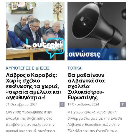
ΚΥΡΙΌΤΕΡΕΣ ΕΙΔΉΣΕΙΣ
ΤΟΠΙΚΑ
Λάβρος ο Καραβάς:
Θα μαθαίνουν
Χωρίς σχέδιο
αλβανικά στα
εκκένωσης τα χωριά,
σχολεία
«ακραία αμέλεια και
Ξυλοκάστρου-
ανευθυνότητα»!
Ευρωστίνης
31 Οκτωβρίου, 2024
17 Οκτωβρίου, 2024
0
11
Σύγχυση προκλήθηκε στην
Με χαρά ανακοινώνουμε τη
έναρξη της συζήτησης στο
συνεργασία μας με την Ένωση
Δερβένι με αντικείμενο την
Αλβανών Εκπαιδευτικών στην
φονική πυρκαγιά, νωρίτερα
Ελλάδα και την έναρξη των