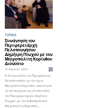
ΤΟΠΙΚΑ
Συνάντηση του
Περιφερειάρχη
Πελοποννήσου
Δημήτρη Πτωχού με τον
Μητροπολίτη Κορίνθου
Διονύσιο
10 Απριλίου, 2024
0
Η συνεργασία της Περιφέρειας
Πελοποννήσου με την Ιερά
Μητρόπολη Κορίνθου αποτέλεσε
το αντικείμενο της συνάντησης
του Περιφερειάρχη, Δημήτρη
Πτωχού, με τον Σεβασμιότατο
Μητροπολίτη Κορίνθου,...