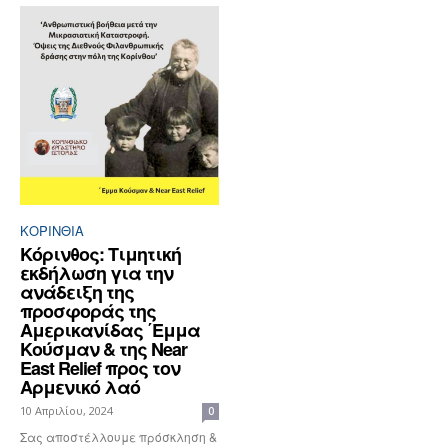
ΚΟΡΙΝΘΊΑ
Κόρινθος: Τιμητική
εκδήλωση για την
ανάδειξη της
προσφοράς της
Αμερικανίδας ΄Εμμα
Κούσμαν & της Near
East Relief προς τον
Αρμενικό λαό
10 Απριλίου, 2024
0
Σας αποστέλλουμε πρόσκληση &