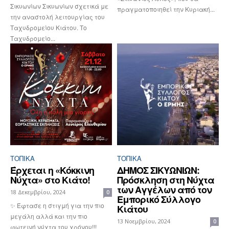
Σικυωνίων Σικυωνίων σχετικά με
πραγματοποιηθεί την Κυριακή...
την αναστολή λειτουργίας του
Ταχυδρομείου Κιάτου. Το
Ταχυδρομείο...
ΤΟΠΙΚΑ
ΤΟΠΙΚΑ
Έρχεται η «Κόκκινη
ΔΗΜΟΣ ΣΙΚΥΩΝΙΩΝ:
Νύχτα» στο Κιάτο!
Πρόσκληση στη Νύχτα
των Αγγέλων από τον
18 Δεκεμβρίου, 2024
0
Εμπορικό Σύλλογο
✨ Έφτασε η στιγμή για την πιο
Κιάτου
μεγάλη αλλά και την πιο
13 Νοεμβρίου, 2024
0
φωτεινή νύχτα του χρόνου!!!