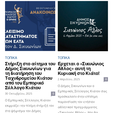
ΤΟΠΙΚΑ
ΤΟΠΙΚΑ
Στήριξη στο αίτημα του
Έρχεται ο «Σικυώνιος
Δήμος Σικυωνίων για
Άθλος» αυτή τη
τη διατήρηση του
Κυριακή στο Κιάτο!
Ταχυδρομείου Κιάτου
2 Απριλίου, 2025
0
από τον Εμπορικό
Ο Δήμος Σικυωνίων και ο
Σύλλογο Κιάτου
Εμπορικός Σύλλογος Κιάτου σας
30 Οκτωβρίου, 2025
0
προσκαλούν στην επίσημη
Ο Εμπορικός Σύλλογος Κιάτου
παρουσίαση του ετήσιου
εκφράζει την πλήρη στήριξή του
αθλητικού προγράμματος
στο ψήφισμα του Δήμος
«Σικυώνιος Άθλος», που θα