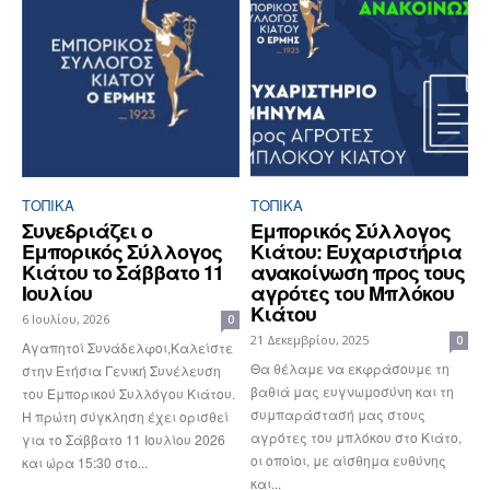
ΤΟΠΙΚΑ
ΤΟΠΙΚΑ
Συνεδριάζει ο
Εμπορικός Σύλλογος
Εμπορικός Σύλλογος
Κιάτου: Ευχαριστήρια
Κιάτου το Σάββατο 11
ανακοίνωση προς τους
Ιουλίου
αγρότες του Μπλόκου
Κιάτου
6 Ιουλίου, 2026
0
21 Δεκεμβρίου, 2025
0
Αγαπητοί Συνάδελφοι,Καλείστε
Θα θέλαμε να εκφράσουμε τη
στην Ετήσια Γενική Συνέλευση
βαθιά μας ευγνωμοσύνη και τη
του Εμπορικού Συλλόγου Κιάτου.
συμπαράστασή μας στους
Η πρώτη σύγκληση έχει ορισθεί
αγρότες του μπλόκου στο Κιάτο,
για το Σάββατο 11 Ιουλίου 2026
οι οποίοι, με αίσθημα ευθύνης
και ώρα 15:30 στο...
και...