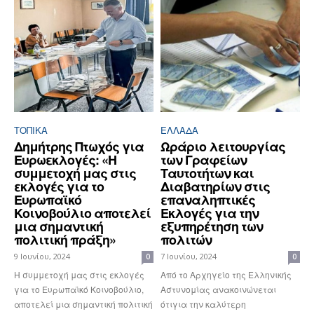
ΤΟΠΙΚΑ
ΕΛΛΆΔΑ
Δημήτρης Πτωχός για
Ωράριο λειτουργίας
Ευρωεκλογές: «Η
των Γραφείων
συμμετοχή μας στις
Ταυτοτήτων και
εκλογές για το
Διαβατηρίων στις
Ευρωπαϊκό
επαναληπτικές
Κοινοβούλιο αποτελεί
Εκλογές για την
μια σημαντική
εξυπηρέτηση των
πολιτική πράξη»
πολιτών
9 Ιουνίου, 2024
7 Ιουνίου, 2024
0
0
Η συμμετοχή μας στις εκλογές
Από το Αρχηγείο της Ελληνικής
για το Ευρωπαϊκό Κοινοβούλιο,
Αστυνομίας ανακοινώνεται
αποτελεί μια σημαντική πολιτική
ότιγια την καλύτερη