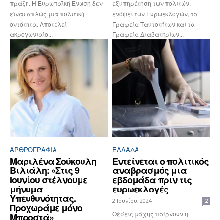
πράξη. Η Ευρωπαϊκή Ένωση δεν
εξυπηρέτηση των πολιτών,
είναι απλώς μια πολιτική
ενόψει των Ευρωεκλογών, τα
οντότητα. Αποτελεί
Γραφεία Ταυτοτήτων και τα
ακρογωνιαίο...
Γραφεία Διαβατηρίων...
ΑΡΘPΟΓΡΑΦΙΑ
ΕΛΛΆΔΑ
Μαριλένα Σούκουλη
Εντείνεται ο πολιτικός
Βιλιάλη: «Στις 9
αναβρασμός μια
Ιουνίου στέλνουμε
εβδομάδα πριν τις
μήνυμα
ευρωεκλογές
Υπευθυνότητας.
2 Ιουνίου, 2024
2
Προχωράμε μόνο
Θέσεις μάχης παίρνουν η
Μπροστά»