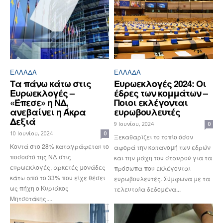
ΕΛΛΆΔΑ
ΕΛΛΆΔΑ
Τα πάνω κάτω στις
Ευρωεκλογές 2024: Οι
Ευρωεκλογές –
έδρες των κομμάτων –
«Έπεσε» η ΝΔ,
Ποιοι εκλέγονται
ανεβαίνει η Άκρα
ευρωβουλευτές
Δεξιά
9 Ιουνίου, 2024
0
10 Ιουνίου, 2024
0
Ξεκαθαρίζει το τοπίο όσον
Κοντά στο 28% καταγράφεται το
αφορά την κατανομή των εδρών
ποσοστό της ΝΔ στις
και την μάχη του σταυρού για τα
ευρωεκλογές, αρκετές μονάδες
πρόσωπα που εκλέγονται
κάτω από το 33% που είχε θέσει
ευρωβουλευτές. Σύμφωνα με τα
ως πήχη ο Κυριάκος
τελευταία δεδομένα...
Μητσοτάκης....