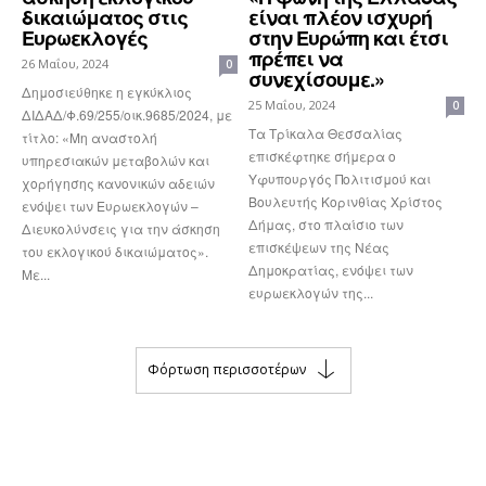
δικαιώματος στις
είναι πλέον ισχυρή
Ευρωεκλογές
στην Ευρώπη και έτσι
πρέπει να
26 Μαΐου, 2024
0
συνεχίσουμε.»
Δημοσιεύθηκε η εγκύκλιος
25 Μαΐου, 2024
0
ΔΙΔΑΔ/Φ.69/255/οικ.9685/2024, με
Τα Τρίκαλα Θεσσαλίας
τίτλο: «Μη αναστολή
επισκέφτηκε σήμερα ο
υπηρεσιακών μεταβολών και
Υφυπουργός Πολιτισμού και
χορήγησης κανονικών αδειών
Βουλευτής Κορινθίας Χρίστος
ενόψει των Ευρωεκλογών –
Δήμας, στο πλαίσιο των
Διευκολύνσεις για την άσκηση
επισκέψεων της Νέας
του εκλογικού δικαιώματος».
Δημοκρατίας, ενόψει των
Με...
ευρωεκλογών της...
Φόρτωση περισσοτέρων