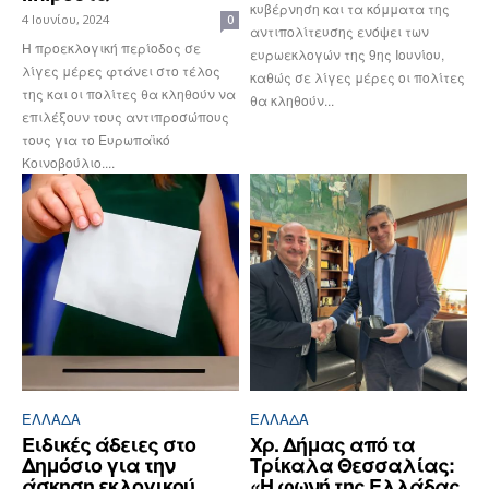
κυβέρνηση και τα κόμματα της
4 Ιουνίου, 2024
0
αντιπολίτευσης ενόψει των
Η προεκλογική περίοδος σε
ευρωεκλογών της 9ης Ιουνίου,
λίγες μέρες φτάνει στο τέλος
καθώς σε λίγες μέρες οι πολίτες
της και οι πολίτες θα κληθούν να
θα κληθούν...
επιλέξουν τους αντιπροσώπους
τους για το Ευρωπαϊκό
Κοινοβούλιο....
ΕΛΛΆΔΑ
ΕΛΛΆΔΑ
Ειδικές άδειες στο
Χρ. Δήμας από τα
Δημόσιο για την
Τρίκαλα Θεσσαλίας:
άσκηση εκλογικού
«Η φωνή της Ελλάδας