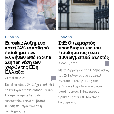
ΕΛΛΆΔΑ
ΕΛΛΆΔΑ
Eurostat: Αυξημένο
ΣτΕ: Ο τεκμαρτός
κατά 24% το καθαρό
προσδιορισμός του
εισόδημα των
εισοδήματος είναι
Ελλήνων από το 2019 –
συνταγματικά ανεκτός
Στη 16η θέση των
6 Μαΐου, 2025
1
χωρών της ΕΕ η
Με τη σφραγίδα της Ολομέλειας
Ελλάδα
του ΣτΕ είναι συνταγματικά
21 Μαΐου, 2025
3
ανεκτός ο καθορισμός του
Κατά περίπου 24% έχει αυξηθεί
ετήσιου ελάχιστου του φόρου
το καθαρό ετήσιο εισόδημα των
εισοδήματος. Ειδικότερα, ο
Ελλήνων την τελευταία
πρόεδρος του ΣτΕ Μιχάλης
πενταετία, παρά τη βαθιά
Πικραμένος...
ύφεση που προκάλεσε η
πανδημία, με τη...