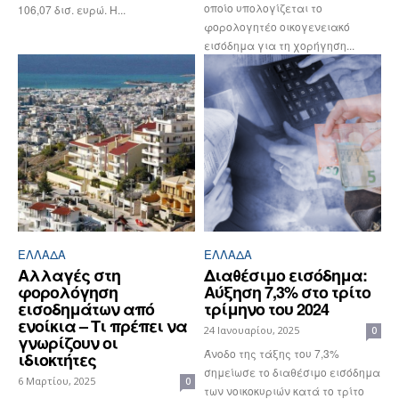
οποίο υπολογίζεται το
106,07 δισ. ευρώ. Η...
φορολογητέο οικογενειακό
εισόδημα για τη χορήγηση...
ΕΛΛΆΔΑ
ΕΛΛΆΔΑ
Αλλαγές στη
Διαθέσιμο εισόδημα:
φορολόγηση
Αύξηση 7,3% στο τρίτο
εισοδημάτων από
τρίμηνο του 2024
ενοίκια – Τι πρέπει να
24 Ιανουαρίου, 2025
0
γνωρίζουν οι
Άνοδο της τάξης του 7,3%
ιδιοκτήτες
σημείωσε το διαθέσιμο εισόδημα
6 Μαρτίου, 2025
0
των νοικοκυριών κατά το τρίτο