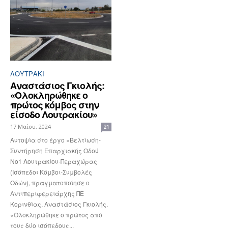
ΛΟΥΤΡΆΚΙ
Αναστάσιος Γκιολής:
«Ολοκληρώθηκε ο
πρώτος κόμβος στην
είσοδο Λουτρακίου»
17 Μαΐου, 2024
21
Αυτοψία στο έργο «Βελτίωση-
Συντήρηση Επαρχιακής Οδού
Νο1 Λουτρακίου-Περαχώρας
(Ισόπεδοι Κόμβοι-Συμβολές
Οδών), πραγματοποίησε ο
Αντιπεριφερειάρχης ΠΕ
Κορινθίας, Αναστάσιος Γκιολής.
«Ολοκληρώθηκε ο πρώτος από
τους δύο ισόπεδους...