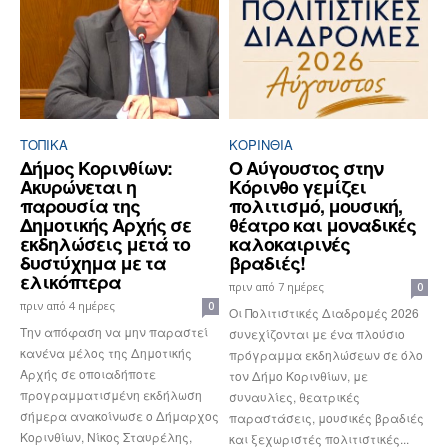
ΤΟΠΙΚΑ
ΚΟΡΙΝΘΊΑ
Δήμος Κορινθίων:
Ο Αύγουστος στην
Ακυρώνεται η
Κόρινθο γεμίζει
παρουσία της
πολιτισμό, μουσική,
Δημοτικής Αρχής σε
θέατρο και μοναδικές
εκδηλώσεις μετά το
καλοκαιρινές
δυστύχημα με τα
βραδιές!
ελικόπτερα
πριν από 7 ημέρες
0
πριν από 4 ημέρες
0
Οι Πολιτιστικές Διαδρομές 2026
Την απόφαση να μην παραστεί
συνεχίζονται με ένα πλούσιο
κανένα μέλος της Δημοτικής
πρόγραμμα εκδηλώσεων σε όλο
Αρχής σε οποιαδήποτε
τον Δήμο Κορινθίων, με
προγραμματισμένη εκδήλωση
συναυλίες, θεατρικές
σήμερα ανακοίνωσε ο Δήμαρχος
παραστάσεις, μουσικές βραδιές
Κορινθίων, Νίκος Σταυρέλης,
και ξεχωριστές πολιτιστικές...