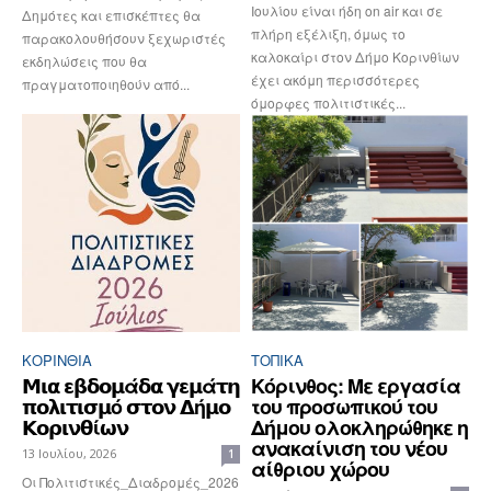
Ιουλίου είναι ήδη on air και σε
Δημότες και επισκέπτες θα
πλήρη εξέλιξη, όμως το
παρακολουθήσουν ξεχωριστές
καλοκαίρι στον Δήμο Κορινθίων
εκδηλώσεις που θα
έχει ακόμη περισσότερες
πραγματοποιηθούν από...
όμορφες πολιτιστικές...
ΚΟΡΙΝΘΊΑ
ΤΟΠΙΚΑ
𝝡𝝸𝝰 𝝴𝝱𝝳𝝾𝝻ά𝝳𝝰 𝝲𝝴𝝻ά𝞃𝝶
Κόρινθος: Με εργασία
𝝿𝝾𝝺𝝸𝞃𝝸𝞂𝝻ό 𝞂𝞃𝝾𝝼 𝝙ή𝝻𝝾
του προσωπικού του
𝝟𝝾𝞀𝝸𝝼𝝷ί𝞈𝝼
Δήμου ολοκληρώθηκε η
ανακαίνιση του νέου
13 Ιουλίου, 2026
1
αίθριου χώρου
Οι Πολιτιστικές_Διαδρομές_2026