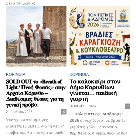
μετά το τραγικό...
ΚΟΡΙΝΘΊΑ
ΚΟΡΙΝΘΊΑ
𝐒𝐎𝐋𝐃 𝐎𝐔𝐓 𝛕𝛐 «𝐁𝐫𝐞𝐚𝐭𝐡 𝐨𝐟
𝝩𝝾 𝝹𝝰𝝺𝝾𝝹𝝰ί𝞀𝝸 𝞂𝞃𝝾𝝼
𝐋𝐢𝐠𝐡𝐭 / 𝚷𝛎𝛐ή 𝚽𝛚𝛕ός» 𝛔𝛕𝛈𝛎
𝝙ή𝝻𝝾 𝝟𝝾𝞀𝝸𝝼𝝷ί𝞈𝝼
𝚨𝛒𝛘𝛂ί𝛂 𝚱ό𝛒𝛊𝛎𝛉𝛐 –
𝝲ί𝝼𝝴𝞃𝝰𝝸… 𝝿𝝰𝝸𝝳𝝸𝝹ή
𝚫𝛊𝛂𝛉έ𝛔𝛊𝛍𝛆ς 𝛉έ𝛔𝛆𝛊ς 𝛄𝛊𝛂 𝛕𝛈
𝝲𝝸𝝾𝞀𝞃ή
𝛄𝛆𝛎𝛊𝛋ή 𝛑𝛒ό𝛃α
20 Ιουλίου, 2026
0
21 Ιουλίου, 2026
0
Οι 𝝥𝝾𝝺𝝸𝞃𝝸𝞂𝞃𝝸𝝹ές 𝝙𝝸𝝰𝝳𝞀𝝾𝝻ές
Υπάρχουν ακόμη λίγες
𝟮𝟬𝟮𝟲 συνεχίζονται με βραδιές
διαθέσιμες θέσεις για τη γενική
γεμάτες γέλιο, φαντασία,
πρόβα, που θα πραγματοποιηθεί
περιπέτεια, σινεμά, θέατρο και