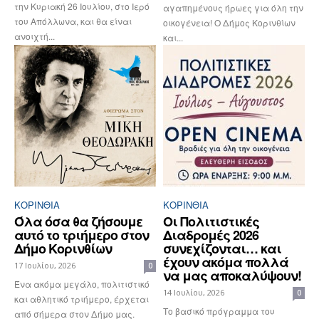
την Κυριακή 26 Ιουλίου, στο Ιερό
αγαπημένους ήρωες για όλη την
του Απόλλωνα, και θα είναι
οικογένεια! Ο Δήμος Κορινθίων
ανοιχτή...
και...
ΚΟΡΙΝΘΊΑ
ΚΟΡΙΝΘΊΑ
Όλα όσα θα ζήσουμε
Οι Πολιτιστικές
αυτό το τριήμερο στον
Διαδρομές 2026
Δήμο Κορινθίων
συνεχίζονται… και
έχουν ακόμα πολλά
17 Ιουλίου, 2026
0
να μας αποκαλύψουν!
Ένα ακόμα μεγάλο, πολιτιστικό
14 Ιουλίου, 2026
0
και αθλητικό τριήμερο, έρχεται
Το βασικό πρόγραμμα του
από σήμερα στον Δήμο μας.