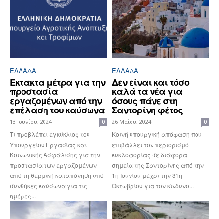
ΕΛΛΆΔΑ
ΕΛΛΆΔΑ
Έκτακτα μέτρα για την
Δεν είναι και τόσο
προστασία
καλά τα νέα για
εργαζομένων από την
όσους πάνε στη
επέλαση του καύσωνα
Σαντορίνη φέτος
13 Ιουνίου, 2024
26 Μαΐου, 2024
0
0
Τι προβλέπει εγκύκλιος του
Κοινή υπουργική απόφαση που
Υπουργείου Εργασίας και
επιβάλλει τον περιορισμό
Κοινωνικής Ασφάλισης για την
κυκλοφορίας σε διάφορα
προστασία των εργαζομένων
σημεία της Σαντορίνης από την
από τη θερμική καταπόνηση υπό
1η Ιουνίου μέχρι την 31η
συνθήκες καύσωνα για τις
Οκτωβρίου για τον κίνδυνο...
ημέρες...