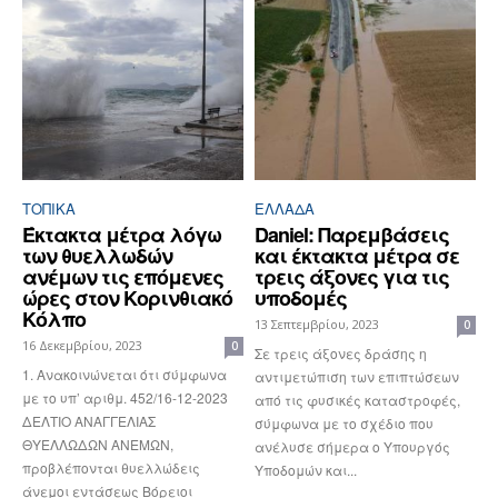
ΤΟΠΙΚΑ
ΕΛΛΆΔΑ
Έκτακτα μέτρα λόγω
Daniel: Παρεμβάσεις
των θυελλωδών
και έκτακτα μέτρα σε
ανέμων τις επόμενες
τρεις άξονες για τις
ώρες στον Κορινθιακό
υποδομές
Κόλπο
13 Σεπτεμβρίου, 2023
0
16 Δεκεμβρίου, 2023
0
Σε τρεις άξονες δράσης η
1. Ανακοινώνεται ότι σύμφωνα
αντιμετώπιση των επιπτώσεων
με το υπ’ αριθμ. 452/16-12-2023
από τις φυσικές καταστροφές,
ΔΕΛΤΙΟ ΑΝΑΓΓΕΛΙΑΣ
σύμφωνα με το σχέδιο που
ΘΥΕΛΛΩΔΩΝ ΑΝΕΜΩΝ,
ανέλυσε σήμερα ο Υπουργός
προβλέπονται θυελλώδεις
Υποδομών και...
άνεμοι εντάσεως Βόρειοι