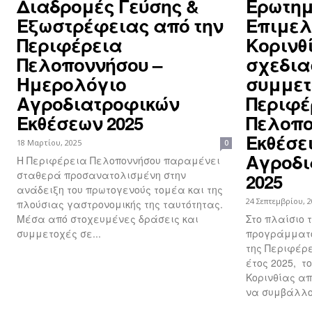
Διαδρομές Γεύσης &
Ερωτημ
Εξωστρέφειας από την
Επιμελ
Περιφέρεια
Κορινθ
Πελοποννήσου –
σχεδια
Ημερολόγιο
συμμετ
Αγροδιατροφικών
Περιφέ
Εκθέσεων 2025
Πελοπο
Εκθέσε
18 Μαρτίου, 2025
0
Αγροδι
Η Περιφέρεια Πελοποννήσου παραμένει
σταθερά προσανατολισμένη στην
2025
ανάδειξη του πρωτογενούς τομέα και της
24 Σεπτεμβρίου, 
πλούσιας γαστρονομικής της ταυτότητας.
Μέσα από στοχευμένες δράσεις και
Στο πλαίσιο 
συμμετοχές σε...
προγράμματο
της Περιφέρε
έτος 2025, τ
Κορινθίας απ
να συμβάλλου