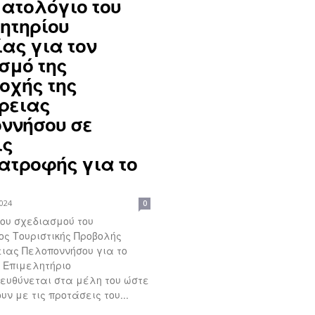
ατολόγιο του
ητηρίου
ίας για τον
σμό της
οχής της
ρειας
ννήσου σε
ις
ατροφής για το
2024
0
του σχεδιασμού του
ς Τουριστικής Προβολής
ιας Πελοποννήσου για το
ο Επιμελητήριο
ευθύνεται στα μέλη του ώστε
ν με τις προτάσεις του...