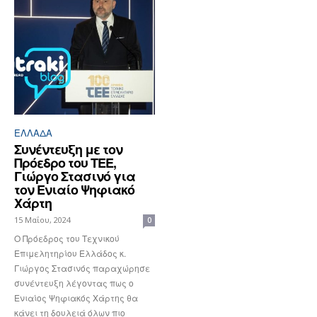
ΕΛΛΆΔΑ
Συνέντευξη με τον
Πρόεδρο του ΤΕΕ,
Γιώργο Στασινό για
τον Ενιαίο Ψηφιακό
Χάρτη
15 Μαΐου, 2024
0
Ο Πρόεδρος του Τεχνικού
Επιμελητηρίου Ελλάδος κ.
Γιώργος Στασινός παραχώρησε
συνέντευξη λέγοντας πως ο
Ενιαίος Ψηφιακός Χάρτης θα
κάνει τη δουλειά όλων πιο