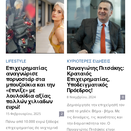
LIFESTYLE
ΚΥΡΙΌΤΕΡΕΣ ΕΙΔΉΣΕΙΣ
Επιχειρηματίας
Παναγιώτης Πιτσάκης:
αναγνώρισε
Κραταιός
πορνοστάρ στα
Επιχειρηματίας,
μπουζούκια και την
Υποδειγματικός
«έπνιξε» με
Πρόεδρος!
λουλούδια αξίας
8 Νοεμβρίου, 2024
0
πολλών χιλιαδων
Δημιούργησε την επιχείρησή του
ευρώ!
από το μηδέν. Βήμα - βήμα. Με
15 Φεβρουαρίου, 2025
2
τις δυνάμεις, τις ικανότητες και
Πάνω από 10.000 ευρώ ξόδεψε
την διορατικότητα του. Ο
επιχειρηματίας σε νυχτερινό
Παναγιώτης Πιτσάκης είναι