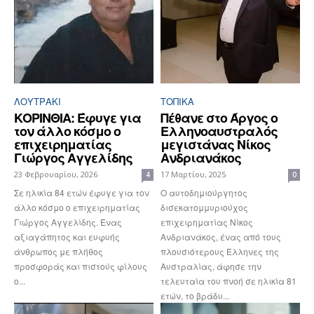
ΛΟΥΤΡΆΚΙ
ΤΟΠΙΚΑ
ΚΟΡΙΝΘΙΑ: Έφυγε για
Πέθανε στο Άργος ο
τον άλλο κόσμο ο
Ελληνοαυστραλός
επιχειρηματίας
μεγιστάνας Νίκος
Γιώργος Αγγελίδης
Ανδριανάκος
23 Φεβρουαρίου, 2026
17 Μαρτίου, 2025
4
0
Σε ηλικία 84 ετών έφυγε για τον
Ο αυτοδημιούργητος
άλλο κόσμο ο επιχειρηματίας
δισεκατομμυριούχος
Γιώργος Αγγελίδης. Ένας
επιχειρηματίας Νίκος
αξιαγάπητος και ευφυής
Ανδριανάκος, ένας από τους
άνθρωπος με πλήθος
πλουσιότερους Έλληνες της
προσφοράς και πιστούς φίλους
Αυστραλίας, άφησε την
ο...
τελευταία του πνοή σε ηλικία 81
ετών, το βράδυ...