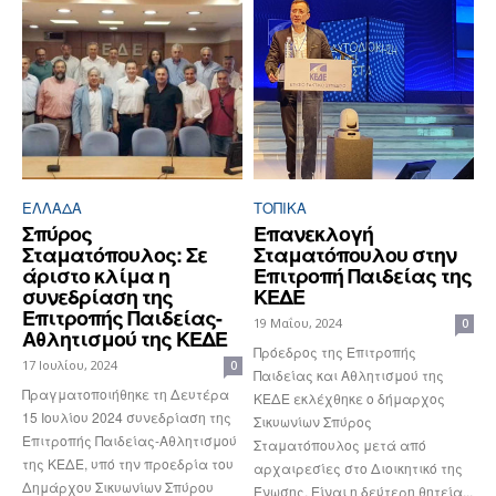
ΕΛΛΆΔΑ
ΤΟΠΙΚΑ
Σπύρος
Επανεκλογή
Σταματόπουλος: Σε
Σταματόπουλου στην
άριστο κλίμα η
Επιτροπή Παιδείας της
συνεδρίαση της
ΚΕΔΕ
Επιτροπής Παιδείας-
19 Μαΐου, 2024
0
Αθλητισμού της ΚΕΔΕ
Πρόεδρος της Επιτροπής
17 Ιουλίου, 2024
0
Παιδείας και Αθλητισμού της
Πραγματοποιήθηκε τη Δευτέρα
ΚΕΔΕ εκλέχθηκε ο δήμαρχος
15 Ιουλίου 2024 συνεδρίαση της
Σικυωνίων Σπύρος
Επιτροπής Παιδείας-Αθλητισμού
Σταματόπουλος μετά από
της ΚΕΔΕ, υπό την προεδρία του
αρχαιρεσίες στο Διοικητικό της
Δημάρχου Σικυωνίων Σπύρου
Ένωσης. Είναι η δεύτερη θητεία...