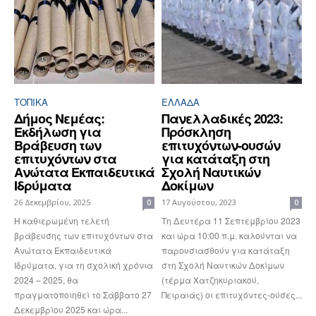
ΤΟΠΙΚΑ
ΕΛΛΆΔΑ
Δήμος Νεμέας:
Πανελλαδικές 2023:
Εκδήλωση για
Πρόσκληση
Βράβευση των
επιτυχόντων-ουσών
επιτυχόντων στα
για κατάταξη στη
Ανώτατα Εκπαιδευτικά
Σχολή Ναυτικών
Ιδρύματα
Δοκίμων
26 Δεκεμβρίου, 2025
17 Αυγούστου, 2023
0
0
Η καθιερωμένη τελετή
Τη Δευτέρα 11 Σεπτεμβρίου 2023
βράβευσης των επιτυχόντων στα
και ώρα 10:00 π.μ. καλούνται να
Ανώτατα Εκπαιδευτικά
παρουσιασθούν για κατάταξη
Ιδρύματα, για τη σχολική χρόνια
στη Σχολή Ναυτικών Δοκίμων
2024 – 2025, θα
(τέρμα Χατζηκυριακού,
πραγματοποιηθεί το Σάββατο 27
Πειραιάς) οι επιτυχόντες-ούσες...
Δεκεμβρίου 2025 και ώρα...