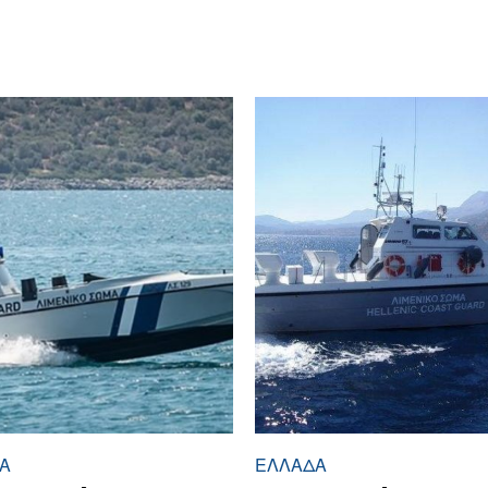
Ά
ΕΛΛΆΔΑ