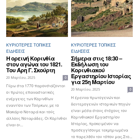
ΚΥΡΙΌΤΕΡΕΣ ΤΟΠΙΚΈΣ
ΚΥΡΙΌΤΕΡΕΣ ΤΟΠΙΚΈΣ
ΕΙΔΉΣΕΙΣ
ΕΙΔΉΣΕΙΣ
Η ορεινή Κορινθία
Σήμερα στις 18:30 –
στον αγώνα του 1821.
Εκδήλωση του
Του Άρη Γ. Σκούρτη
Κορινθιακού
Εργαστηρίου Ιστορίας
20 Μαρτίου, 2025
0
για 25η Μαρτίου
Γύρω στα 1770 παρουσιάζονται
20 Μαρτίου, 2025
0
οι πρώτες επαναστατικές
Η έρευνα πρωτογενών και
ενέργειες των Κορινθίων
δευτερογενών ιστορικών πηγών
εναντίον των Τούρκων, με το
είναι μέσα στους στόχους του
Μακάριο Νοταρά και τούς
Κορινθιακού Εργαστηρίου
άλλους Νοταράδες. Οι Κορίνθιοι
Ιστορίας, προκειμένου να
είναι οι...
προσεγγίσουμε τεκμηριωμένα
το παρελθόν του τόπου μας.Στο...