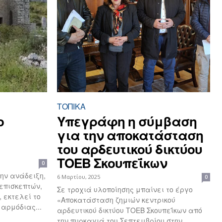
ΤΟΠΙΚΑ
ο
Υπεγράφη η σύμβαση
για την αποκατάσταση
του αρδευτικού δικτύου
ΤΟΕΒ Σκουπεΐκων
0
την ανάδειξη,
6 Μαρτίου, 2025
0
επισκεπτών,
Σε τροχιά υλοποίησης μπαίνει το έργο
, εκτελεί το
«Αποκατάσταση ζημιών κεντρικού
 αρμόδιας...
αρδευτικού δικτύου ΤΟΕΒ Σκουπεΐκων από
την πυρκαγιά του Σεπτεμβρίου στην