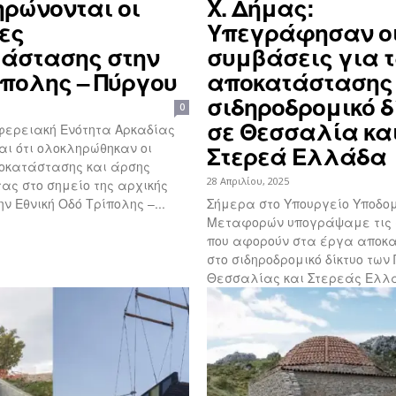
ρώνονται οι
Χ. Δήμας:
ες
Υπεγράφησαν ο
άστασης στην
συμβάσεις για 
ίπολης – Πύργου
αποκατάστασης
σιδηροδρομικό δ
0
σε Θεσσαλία κα
ιφερειακή Ενότητα Αρκαδίας
ι ότι ολοκληρώθηκαν οι
Στερεά Ελλάδα
οκατάστασης και άρσης
28 Απριλίου, 2025
τας στο σημείο της αρχικής
ν Εθνική Οδό Τρίπολης –...
Σήμερα στο Υπουργείο Υποδο
Μεταφορών υπογράψαμε τις 
που αφορούν στα έργα αποκ
στο σιδηροδρομικό δίκτυο τω
Θεσσαλίας και Στερεάς Ελλά