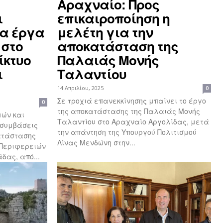
Αραχναίο: Προς
ι
επικαιροποίηση η
τα έργα
μελέτη για την
 στο
αποκατάσταση της
ίκτυο
Παλαιάς Μονής
ι
Ταλαντίου
14 Απριλίου, 2025
0
Σε τροχιά επανεκκίνησης μπαίνει το έργο
0
της αποκατάστασης της Παλαιάς Μονής
μών και
Ταλαντίου στο Αραχναίο Αργολίδας, μετά
συμβάσεις
την απάντηση της Υπουργού Πολιτισμού
ατάστασης
Λίνας Μενδώνη στην...
ν Περιφερειών
δας, από...