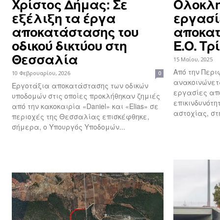
Χρίστος Δήμας: Σε
Ολοκλη
εξέλιξη τα έργα
εργασί
αποκατάστασης του
αποκατ
οδικού δικτύου στη
Ε.Ο. Τρ
Θεσσαλία
15 Μαΐου, 2025
Από την Περ
10 Φεβρουαρίου, 2026
0
ανακοινώνετα
Εργοτάξια αποκατάστασης των οδικών
εργασίες απ
υποδομών στις οποίες προκλήθηκαν ζημιές
επικινδυνότη
από την κακοκαιρία «Daniel» και «Elias» σε
αστοχίας, στη
περιοχές της Θεσσαλίας επισκέφθηκε,
σήμερα, ο Υπουργός Υποδομών...