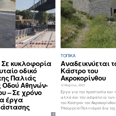
ΤΟΠΙΚΑ
 Σε κυκλοφορία
Αναδεικνύεται τ
υταίο οδικό
Κάστρο του
της Παλιάς
Ακροκορίνθου
ς Οδού Αθηνών-
12 Μαρτίου, 2025
υ – Σε χρόνο
Έργα για την προστασία και 
αλλά και την ασφάλεια των 
τα έργα
του Κάστρου του Ακροκορίνθου
τάστασης
Υπουργείο Πολιτισμού δια της
2